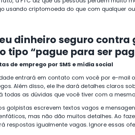
 fato, a FTC diz que as pessoas perdem muito m
o usando criptomoeda do que com qualquer ou
u dinheiro seguro contra 
o tipo
“pague para ser pa
rtas de emprego por SMS e mídia social
dade entrará em contato com você por e-mail 
gos. Além disso, ele lhe dará detalhes claros so
rá todas as dúvidas que você tiver com a mesma
, os golpistas escrevem textos vagos e mensagen
 enfáticos, mas não dão muitos detalhes. Ao faz
rá respostas igualmente vagas. Ignore essas ofe