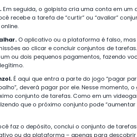
.
Em seguida, o golpista cria uma conta em um a
ê recebe a tarefa de “curtir” ou “avaliar” conju
 online.
alhar.
O aplicativo ou a plataforma é falso, ma
ssões ao clicar e concluir conjuntos de tarefa
r um ou dois pequenos pagamentos, fazendo vo
legítimo.
nzol.
É aqui que entra a parte do jogo “pagar par
balho”, deverá pagar por ele. Nesse momento, o 
óximo conjunto de tarefas. Como em um videoga
izendo que o próximo conjunto pode “aumentar o
cê faz o depósito, conclui o conjunto de tarefas
ativo ou da plataforma – apenas para descobrir 