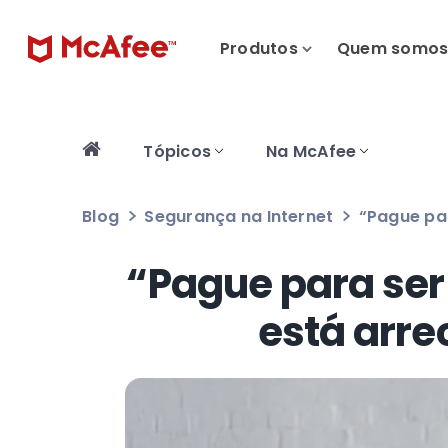
Produtos
Quem somo
Tópicos
Na McAfee
Blog
Segurança na Internet
“Pague pa
“Pague para ser
está arr