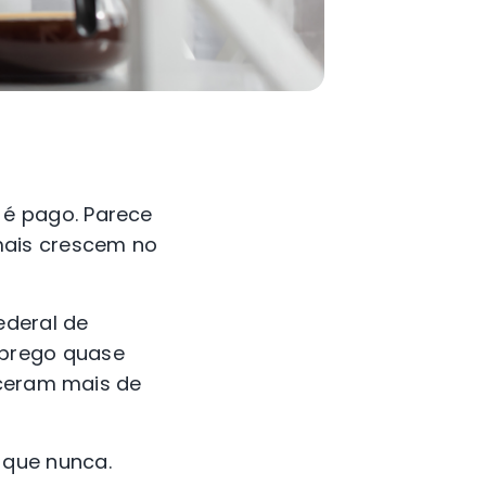
é pago. Parece
mais crescem no
ederal de
mprego quase
sceram mais de
 que nunca.