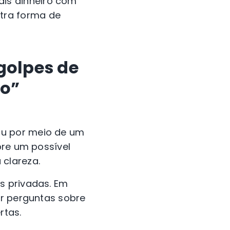
ais dinheiro com
tra forma de
golpes de
go”
ou por meio de um
bre um possível
 clareza.
s privadas. Em
er perguntas sobre
rtas.