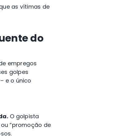
que as vítimas de
quente do
 de empregos
ses golpes
– e o único
da.
O golpista
s” ou “promoção de
sos.