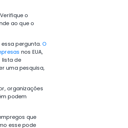
Verifique o
onde ao que o
a essa pergunta.
O
mpresas
nos EUA,
lista de
zer uma pesquisa,
or, organizações
ém podem
e empregos que
omo esse pode