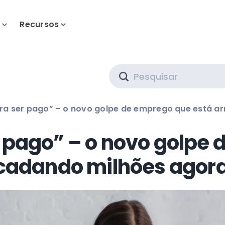
s
Recursos
Search
ra ser pago” – o novo golpe de emprego que está 
 pago” – o novo golpe
ecadando milhões ago