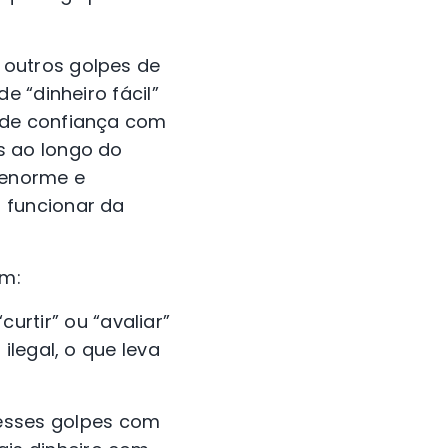
 outros golpes de
e “dinheiro fácil”
 de confiança com
s ao longo do
 enorme e
 funcionar da
ém:
rtir” ou “avaliar”
ilegal, o que leva
 esses golpes com