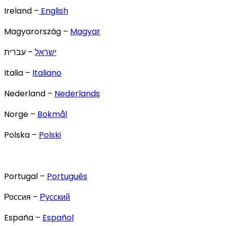
Ireland –
English
Magyarország –
Magyar
ישראל
– עברית
Italia –
Italiano
Nederland –
Nederlands
Norge –
Bokmål
Polska –
Polski
Portugal –
Português
Россия –
Русский
España –
Español