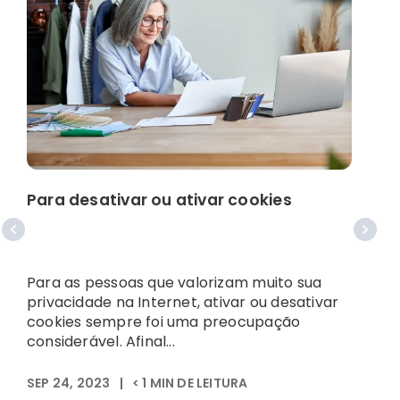
Para desativar ou ativar cookies
A
Para as pessoas que valorizam muito sua
U
privacidade na Internet, ativar ou desativar
e
cookies sempre foi uma preocupação
m
considerável. Afinal...
i
SEP 24, 2023
|
< 1
MIN DE LEITURA
S