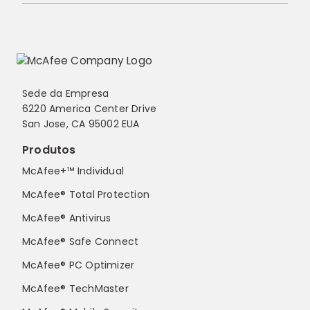
Sede da Empresa
6220 America Center Drive
San Jose, CA 95002 EUA
Produtos
McAfee+™ Individual
McAfee® Total Protection
McAfee® Antivirus
McAfee® Safe Connect
McAfee® PC Optimizer
McAfee® TechMaster