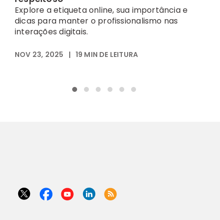
D
Explore a etiqueta online, sua importância e
c
dicas para manter o profissionalismo nas
p
interações digitais.
N
NOV 23, 2025
|
19
MIN DE LEITURA