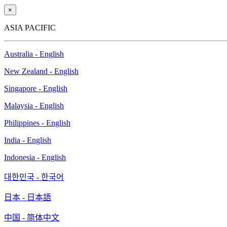
×
ASIA PACIFIC
Australia - English
New Zealand - English
Singapore - English
Malaysia - English
Philippines - English
India - English
Indonesia - English
대한민국 - 한국어
日本 - 日本語
中国 - 简体中文