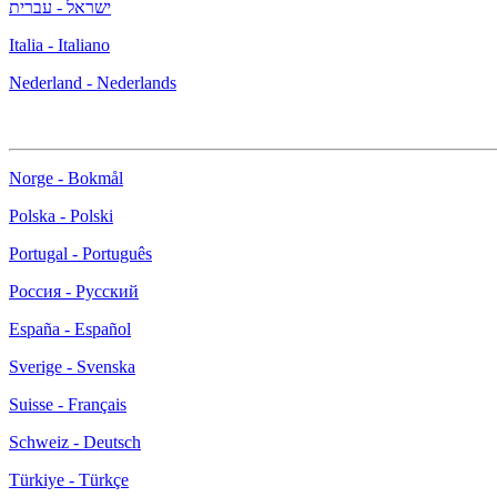
ישראל - עברית
Italia - Italiano
Nederland - Nederlands
Norge - Bokmål
Polska - Polski
Portugal - Português
Россия - Русский
España - Español
Sverige - Svenska
Suisse - Français
Schweiz - Deutsch
Türkiye - Türkçe