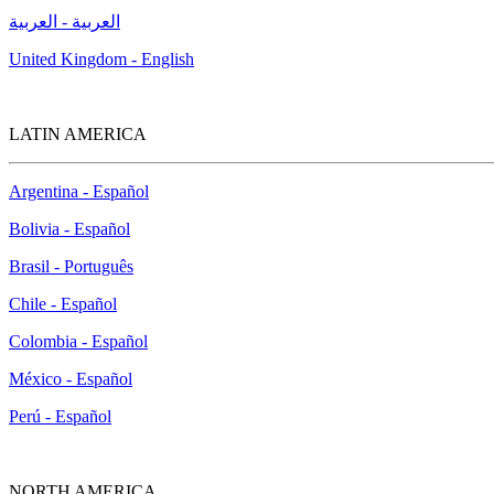
العربية - العربية
United Kingdom - English
LATIN AMERICA
Argentina - Español
Bolivia - Español
Brasil - Português
Chile - Español
Colombia - Español
México - Español
Perú - Español