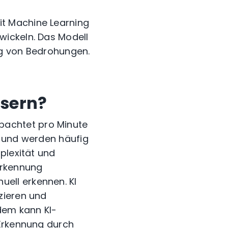
t Machine Learning
wickeln. Das Modell
ng von Bedrohungen.
ssern?
achtet pro Minute
ät und werden häufig
plexität und
erkennung
uell erkennen.
KI
zieren und
em kann KI-
 Erkennung durch