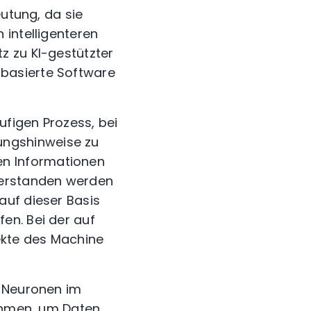
eutung, da sie
 intelligenteren
z zu KI-gestützter
basierte Software
figen Prozess, bei
ungshinweise zu
n Informationen
verstanden werden
auf dieser Basis
en. Bei der auf
ekte des Machine
r Neuronen im
ithmen, um Daten