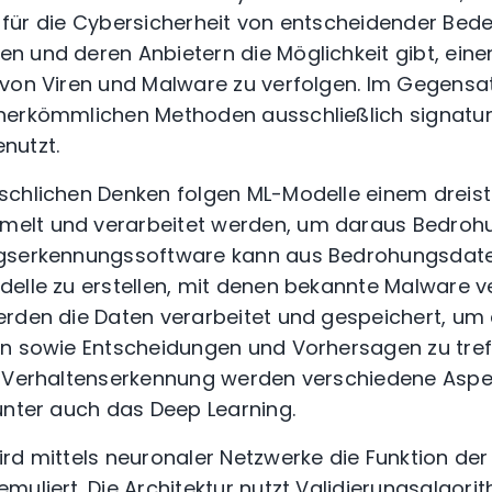
st für die Cybersicherheit von entscheidender Bed
 und deren Anbietern die Möglichkeit gibt, einen
von Viren und Malware zu verfolgen. Im Gegensat
herkömmlichen Methoden ausschließlich signatur
nutzt.
chlichen Denken folgen ML-Modelle einem dreistu
elt und verarbeitet werden, um daraus Bedroh
serkennungssoftware kann aus Bedrohungsdate
delle zu erstellen, mit denen bekannte Malware 
den die Daten verarbeitet und gespeichert, um 
n sowie Entscheidungen und Vorhersagen zu treff
n Verhaltenserkennung werden verschiedene Asp
runter auch das
Deep Learning
.
rd mittels neuronaler Netzwerke die Funktion de
muliert. Die Architektur nutzt Validierungsalgor