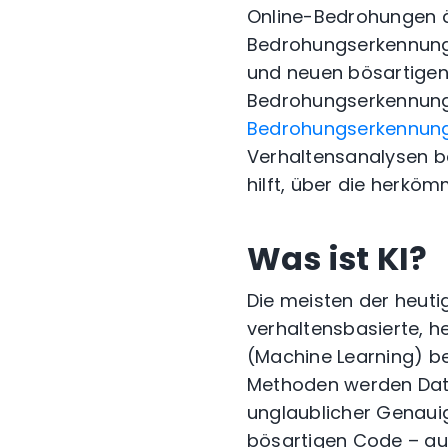
Online-Bedrohungen ä
Bedrohungserkennung
und neuen bösartigen
Bedrohungserkennun
Bedrohungserkennun
Verhaltensanalysen ba
hilft, über die herkö
Was ist KI?
Die meisten der heu
verhaltensbasierte, h
(Machine Learning) b
Methoden werden Dat
unglaublicher Genauig
bösartigen Code – au