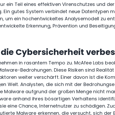
ur ein Teil eines effektiven Virenschutzes und der
 Ein gutes System verbindet neue Datentypen mi
, um ein hochentwickeltes Analysemodell zu ent
entwickelte Erkennung, Prävention und Beseitigu
 die Cybersicherheit verbe
nehmen in rasantem Tempo zu.
McAfee Labs
beob
 Malware-Bedrohungen.
Diese Risiken sind Realit
ktoren weiter verschärft. Einer davon ist die Kom
en Welt.
Analysten, die sich mit der Bedrohungs
e Malware aufgrund der großen Menge nicht man
are anhand ihres bösartigen Verhaltens identifi
 sie eine Chance, Internetnutzer zu schädigen.
Zud
tierte Malware erkennen, die versucht, sich der