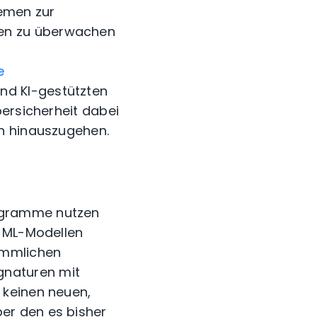
emen zur
en zu überwachen
e
nd KI-gestützten
bersicherheit dabei
rn hinauszugehen.
ogramme nutzen
n ML-Modellen
ömmlichen
gnaturen mit
keinen neuen,
er den es bisher