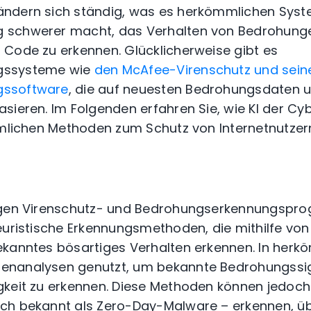
ndern sich ständig, was es herkömmlichen Syst
 schwerer macht, das Verhalten von Bedrohung
 Code zu erkennen.
Glücklicherweise gibt es
gssysteme wie
den McAfee-Virenschutz und sein
gssoftware
, die auf neuesten Bedrohungsdaten u
sieren. Im Folgenden erfahren Sie, wie KI der Cy
mmlichen Methoden zum Schutz von Internetnutze
tigen Virenschutz- und Bedrohungserkennungspr
euristische Erkennungsmethoden, die mithilfe vo
ekanntes bösartiges Verhalten erkennen.
In herk
enanalysen genutzt, um bekannte Bedrohungssi
keit zu erkennen.
Diese Methoden können jedoch 
ch bekannt als Zero-Day-Malware – erkennen, üb