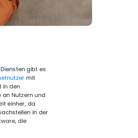
Diensten gibt es
netnutzer
mit
l in den
 an Nutzern und
it einher, da
achstellen in der
tware, die