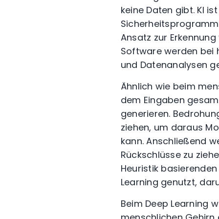
keine Daten gibt. KI i
Sicherheitsprogrammen
Ansatz zur Erkennung 
Software werden bei 
und Datenanalysen ge
Ähnlich wie beim mens
dem Eingaben gesamm
generieren.
Bedrohung
ziehen, um daraus Mo
kann.
Anschließend wer
Rückschlüsse zu ziehe
Heuristik basierende
Learning genutzt, da
Beim Deep Learning wi
menschlichen Gehirn e