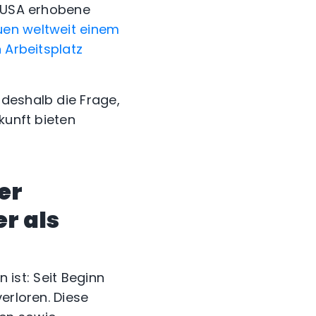
n USA erhobene
uen weltweit einem
 Arbeitsplatz
 deshalb die Frage,
kunft bieten
er
r als
n ist: Seit Beginn
erloren. Diese