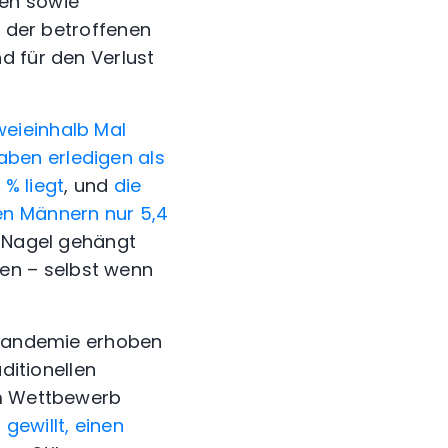
sen sowie
l der betroffenen
d für den Verlust
weieinhalb Mal
ben erledigen als
% liegt
, und
die
en Männern nur 5,4
n Nagel gehängt
en – selbst wenn
r Pandemie erhoben
ditionellen
im Wettbewerb
gewillt, einen