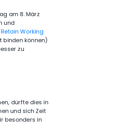
tag am 8. März
rn und
Retain Working
zt binden können)
besser zu
n, dürfte dies in
nen und sich Zeit
r besonders in