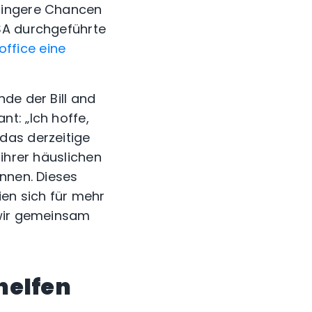
eringere Chancen
SA durchgeführte
ffice eine
de der Bill and
t: „Ich hoffe,
das derzeitige
ihrer häuslichen
önnen. Dieses
ien sich für mehr
 wir gemeinsam
helfen