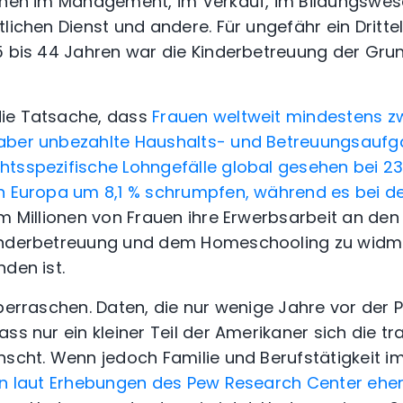
ionen im Management, im Verkauf, im Bildungswe
lichen Dienst und andere. Für ungefähr ein Dritte
5 bis 44 Jahren war die Kinderbetreuung der Grun
ie Tatsache, dass
Frauen weltweit mindestens z
aber unbezahlte Haushalts- und Betreuungsaufga
tsspezifische Lohngefälle global gesehen bei 23 
in Europa um 8,1 % schrumpfen, während es bei d
um Millionen von Frauen ihre Erwerbsarbeit an de
inderbetreuung und dem Homeschooling zu widm
den ist.
überraschen. Daten, die nur wenige Jahre vor de
ss nur ein kleiner Teil der Amerikaner sich die tra
nscht. Wenn jedoch Familie und Berufstätigkeit 
en laut Erhebungen des Pew Research Center eher 