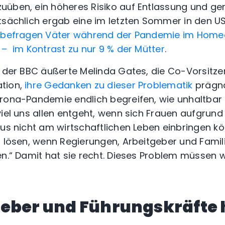
uüben, ein höheres Risiko auf Entlassung und g
tsächlich ergab eine im letzten Sommer in den U
 befragen Väter während der Pandemie im Homeo
 – im Kontrast zu nur 9 % der Mütter
.
t der BBC äußerte Melinda Gates, die Co-Vorsitzen
tion,
ihre Gedanken zu dieser Problematik
prägnan
rona-Pandemie endlich begreifen, wie unhaltbar 
viel uns allen entgeht, wenn sich Frauen aufgrund 
aus nicht am wirtschaftlichen Leben einbringen k
r lösen, wenn Regierungen, Arbeitgeber und Famil
en.“ Damit hat sie recht. Dieses Problem müssen
geber und Führungskräfte 