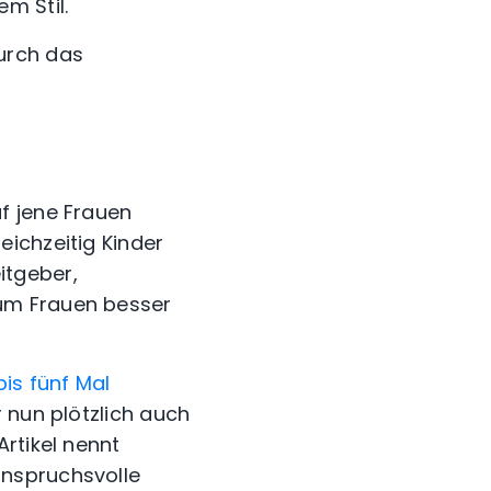
em Stil.
urch das
f jene Frauen
ichzeitig Kinder
itgeber,
um Frauen besser
bis fünf Mal
r nun plötzlich auch
rtikel nennt
anspruchsvolle