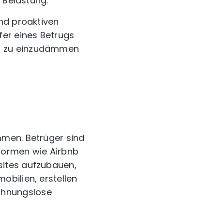
 Belastung.
nd proaktiven
er eines Betrugs
en zu einzudämmen
mmen. Betrüger sind
formen wie Airbnb
sites aufzubauen,
bilien, erstellen
ahnungslose