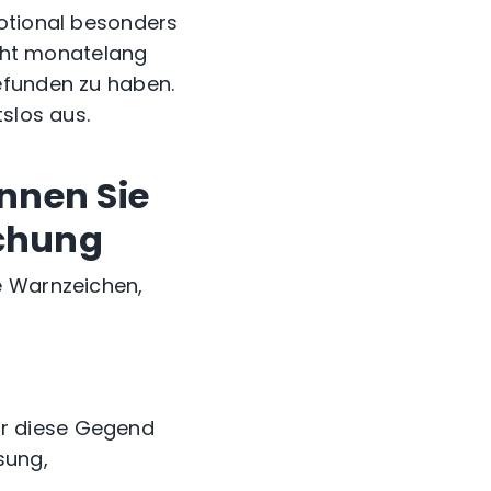
motional besonders
icht monatelang
efunden zu haben.
slos aus.
nnen Sie
uchung
e Warnzeichen,
für diese Gegend
sung,