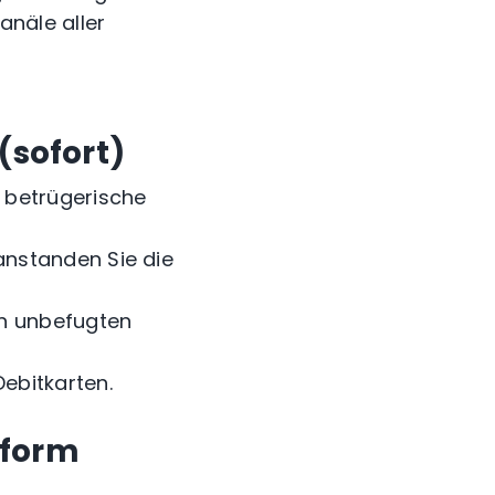
anäle aller
 (sofort)
e betrügerische
anstanden Sie die
en unbefugten
ebitkarten.
tform