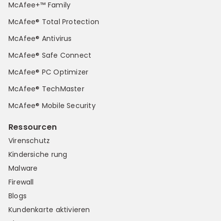
McAfee+™ Family
McAfee® Total Protection
McAfee® Antivirus
McAfee® Safe Connect
McAfee® PC Optimizer
McAfee® TechMaster
McAfee® Mobile Security
Ressourcen
Virenschutz
Kindersiche rung
Malware
Firewall
Blogs
Kundenkarte aktivieren