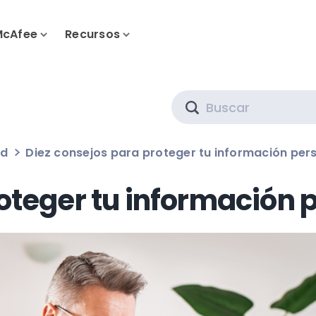
McAfee
Recursos
Search
ad
Diez consejos para proteger tu información perso
teger tu información 