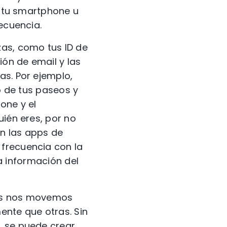
e tu smartphone u
ecuencia.
zas, como tus ID de
ón de email y las
as. Por ejemplo,
io de tus paseos y
one y el
uién eres, por no
n las apps de
 frecuencia con la
la información del
ras nos movemos
ente que otras. Sin
, se puede crear