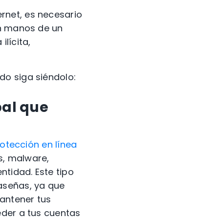
rnet, es necesario
en manos de un
lícita,
do siga siéndolo:
bal que
otección en línea
s, malware,
tidad. Este tipo
aseñas, ya que
antener tus
eder a tus cuentas