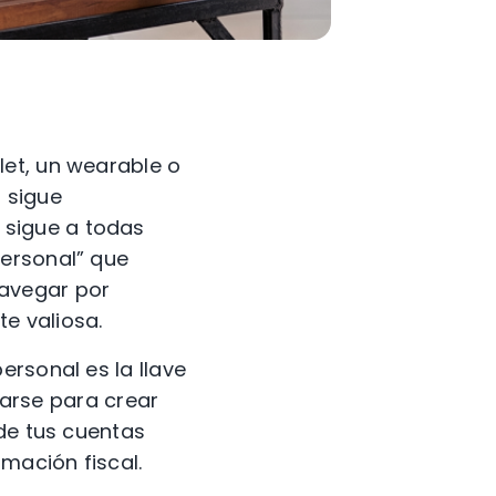
let, un wearable o
 sigue
 sigue a todas
personal” que
navegar por
e valiosa.
ersonal es la llave
izarse para crear
sde tus cuentas
rmación fiscal.