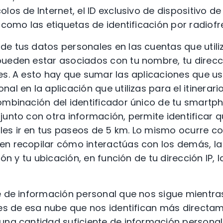
olos de Internet, el ID exclusivo de dispositivo d
, como las etiquetas de identificación por radiofr
e tus datos personales en las cuentas que utili
ueden estar asociados con tu nombre, tu direcci
es. A esto hay que sumar las aplicaciones que us
al en la aplicación que utilizas para el itinerar
ombinación del identificador único de tu smartph
junto con otra información, permite identificar q
es ir en tus paseos de 5 km. Lo mismo ocurre co
n recopilar cómo interactúas con los demás, la
ción y tu ubicación, en función de tu dirección IP, 
be de información personal que nos sigue mient
tes de esa nube que nos identifican más directam
una cantidad suficiente de información personal