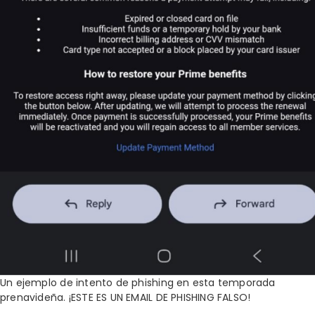
Un ejemplo de intento de phishing en esta temporada
prenavideña. ¡ESTE ES UN EMAIL DE PHISHING FALSO!