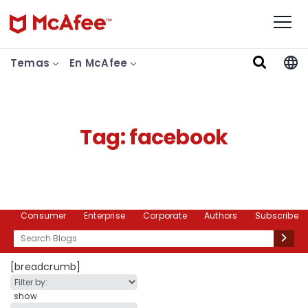
Temas
En McAfee
Tag:
facebook
Consumer
Enterprise
Corporate
Authors
Subscribe
Search
[breadcrumb]
show