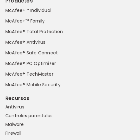
Productos
McAfee+™ Individual
McAfee+™ Family
McAfee® Total Protection
McAfee® Antivirus
McAfee® Safe Connect
McAfee® PC Optimizer
McAfee® TechMaster
McAfee® Mobile Security
Recursos
Antivirus
Controles parentales
Malware
Firewall