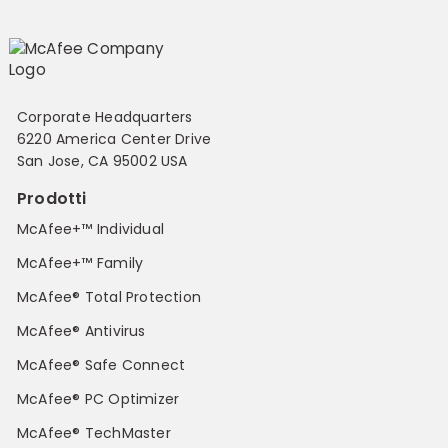
Corporate Headquarters
6220 America Center Drive
San Jose, CA 95002 USA
Prodotti
McAfee+™ Individual
McAfee+™ Family
McAfee® Total Protection
McAfee® Antivirus
McAfee® Safe Connect
McAfee® PC Optimizer
McAfee® TechMaster