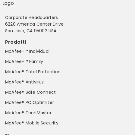
Corporate Headquarters
6220 America Center Drive
San Jose, CA 95002 USA
Prodotti
McAfee+™ Individual
McAfee+™ Family
McAfee® Total Protection
McAfee® Antivirus
McAfee® Safe Connect
McAfee® PC Optimizer
McAfee® TechMaster
McAfee® Mobile Security