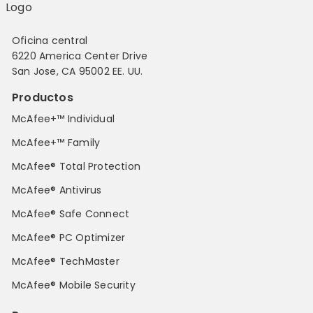
Oficina central
6220 America Center Drive
San Jose, CA 95002 EE. UU.
Productos
McAfee+™ Individual
McAfee+™ Family
McAfee® Total Protection
McAfee® Antivirus
McAfee® Safe Connect
McAfee® PC Optimizer
McAfee® TechMaster
McAfee® Mobile Security