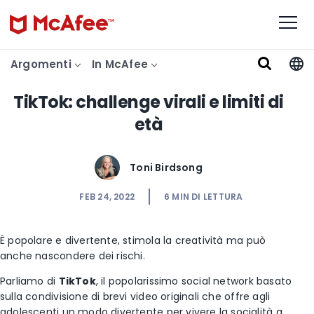
Argomenti
In McAfee
TikTok: challenge virali e limiti di
età
Toni Birdsong
FEB 24, 2022
6
MIN DI LETTURA
È popolare e divertente, stimola la creatività ma può
anche nascondere dei rischi.
Parliamo di
TikTok
, il popolarissimo social network basato
sulla condivisione di brevi video originali che offre agli
adolescenti un modo divertente per vivere la socialità a