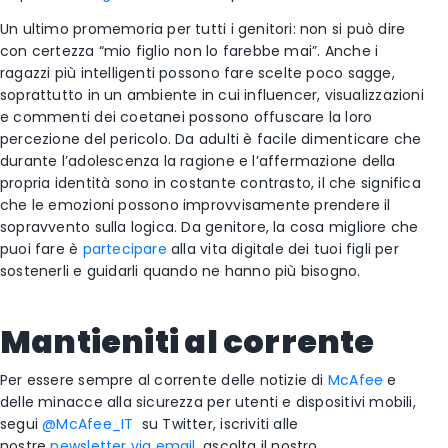
Un ultimo promemoria per tutti i genitori: non si può dire
con certezza “mio figlio non lo farebbe mai”. Anche i
ragazzi più intelligenti possono fare scelte poco sagge,
soprattutto in un ambiente in cui influencer, visualizzazioni
e commenti dei coetanei possono offuscare la loro
percezione del pericolo. Da adulti è facile dimenticare che
durante l’adolescenza la ragione e l’affermazione della
propria identità sono in costante contrasto, il che significa
che le emozioni possono improvvisamente prendere il
sopravvento sulla logica. Da genitore, la cosa migliore che
puoi fare è
partecipare
alla vita digitale dei tuoi figli per
sostenerli e guidarli quando ne hanno più bisogno.
Mantieniti al corrente
Per essere sempre al corrente delle notizie di
McAfee
e
delle minacce alla sicurezza per utenti e dispositivi mobili,
segui
@McAfee_IT
su Twitter, iscriviti alle
nostre
newsletter via email
, ascolta il nostro