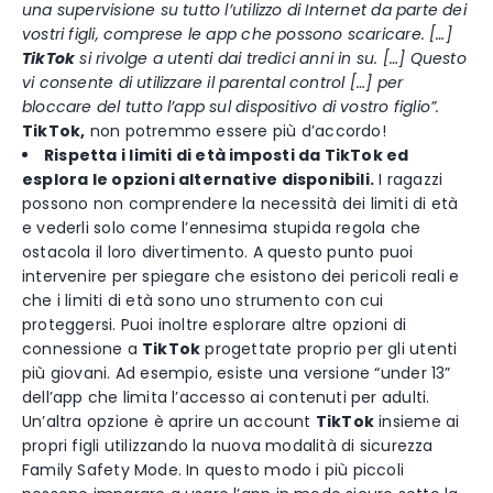
una supervisione su tutto l’utilizzo di Internet da parte dei
vostri figli, comprese le app che possono scaricare. […]
TikTok
si rivolge a utenti dai tredici anni in su. […] Questo
vi consente di utilizzare il parental control […] per
bloccare del tutto l’app sul dispositivo di vostro figlio”.
TikTok,
non potremmo essere più d’accordo!
Rispetta i limiti di età imposti da TikTok ed
esplora le opzioni alternative disponibili.
I ragazzi
possono non comprendere la necessità dei limiti di età
e vederli solo come l’ennesima stupida regola che
ostacola il loro divertimento. A questo punto puoi
intervenire per spiegare che esistono dei pericoli reali e
che i limiti di età sono uno strumento con cui
proteggersi. Puoi inoltre esplorare altre opzioni di
connessione a
TikTok
progettate proprio per gli utenti
più giovani. Ad esempio, esiste una versione “under 13”
dell’app che limita l’accesso ai contenuti per adulti.
Un’altra opzione è aprire un account
TikTok
insieme ai
propri figli utilizzando la nuova modalità di sicurezza
Family Safety Mode. In questo modo i più piccoli