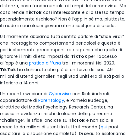
distanza, cosa fondamentale ai tempi del coronavirus. Ma
cosa rende
TikTok
così interessante e allo stesso tempo
potenzialmente rischioso? Non è l’app in sé ma, piuttosto,
il modo in cui alcuni giovani utenti scelgono di usarla.
Ultimamente abbiamo tutti sentito parlare di “sfide virali”
che incoraggiano comportamenti pericolosi e questo è
particolarmente preoccupante se si pensa che quella di
ignorare i limiti di età imposti da
TikTok
per l’accesso
all’app è una
pratica diffusa
tra i minorenni. Nel 2020,
TikTok
ha dichiarato che più di un terzo dei suoi 49
milioni di utenti giornalieri negli Stati Uniti era di età pari o
inferiore a 14 anni.
Un recente webinar di
Cyberwise
con Rick Andreoli,
caporedattore di
Parentology
, e Pamela Rutledge,
direttrice del Media Psychology Research Center, ha
messo in evidenza i rischi di alcune delle più recenti
“challenge”, le sfide lanciate su
TikTok
e non solo, e
raccolte da milioni di utenti in tutto il mondo (
qui
puoi
ascoltare la discussione completa). Di seguito esploriamo