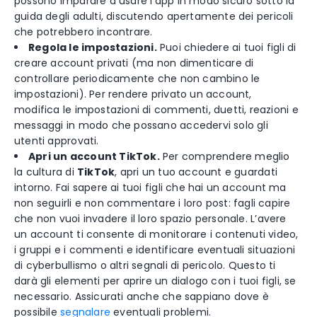
possono imparare a usare l’app in modo sicuro sotto la
guida degli adulti, discutendo apertamente dei pericoli
che potrebbero incontrare.
Regola le impostazioni.
Puoi chiedere ai tuoi figli di
creare account privati (ma non dimenticare di
controllare periodicamente che non cambino le
impostazioni). Per rendere privato un account,
modifica le impostazioni di commenti, duetti, reazioni e
messaggi in modo che possano accedervi solo gli
utenti approvati.
Apri un account TikTok.
Per comprendere meglio
la cultura di
TikTok
, apri un tuo account e guardati
intorno. Fai sapere ai tuoi figli che hai un account ma
non seguirli e non commentare i loro post: fagli capire
che non vuoi invadere il loro spazio personale. L’avere
un account ti consente di monitorare i contenuti video,
i gruppi e i commenti e identificare eventuali situazioni
di cyberbullismo o altri segnali di pericolo. Questo ti
darà gli elementi per aprire un dialogo con i tuoi figli, se
necessario. Assicurati anche che sappiano dove è
possibile
segnalare
eventuali problemi.