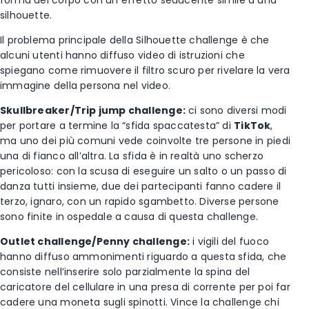
forma del corpo con un effetto seducente simile a una
silhouette.
Il problema principale della Silhouette challenge è che
alcuni utenti hanno diffuso video di istruzioni che
spiegano come rimuovere il filtro scuro per rivelare la vera
immagine della persona nel video.
Skullbreaker/Trip jump challenge:
ci sono diversi modi
per portare a termine la “sfida spaccatesta” di
TikTok
,
ma uno dei più comuni vede coinvolte tre persone in piedi
una di fianco all’altra. La sfida è in realtà uno scherzo
pericoloso: con la scusa di eseguire un salto o un passo di
danza tutti insieme, due dei partecipanti fanno cadere il
terzo, ignaro, con un rapido sgambetto. Diverse persone
sono finite in ospedale a causa di questa challenge.
Outlet challenge/Penny challenge:
i vigili del fuoco
hanno diffuso ammonimenti riguardo a questa sfida, che
consiste nell’inserire solo parzialmente la spina del
caricatore del cellulare in una presa di corrente per poi far
cadere una moneta sugli spinotti. Vince la challenge chi