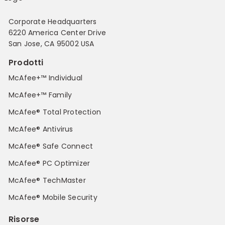
Corporate Headquarters
6220 America Center Drive
San Jose, CA 95002 USA
Prodotti
McAfee+™ Individual
McAfee+™ Family
McAfee® Total Protection
McAfee® Antivirus
McAfee® Safe Connect
McAfee® PC Optimizer
McAfee® TechMaster
McAfee® Mobile Security
Risorse