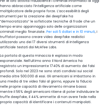
Per le loro attività fraudolente i criminali informatici di oggi
hanno abbracciato l’intelligenza artificiale come
moltiplicatore delle proprie forze. L’accessibilità degli
strumenti per la creazione dei deepfake ha
“democratizzato” le sofisticate tecniche di frode che un
tempo erano appannaggio solo delle organizzazioni
criminali meglio finanziate.
Per soli 5 dollari e in 10 minuti
, i
truffatori possono creare video deepfake realistici
utilizzando uno dei 17 diversi strumenti di intelligenza
artificiale testati dai McAfee Labs.
La portata di questa minaccia è esplosa in modo
esponenziale. Nell’ultimo anno il Nord America ha
registrato un impressionante 1740% di aumento dei falsi
profondi. Solo nel 2023 ne sono stati condivisi sui social
media oltre 500.000 di essi. Gli americani si imbattono in
una media di tre video falsi al giorno, eppure la fiducia
nelle proprie capacità di rilevamento rimane bassa:
mentre il 56% degli americani ritiene di poter individuare le
truffe deepfake, il 44% ammette di non avere fede nella
propria capacità di identificare i contenuti manipolati.