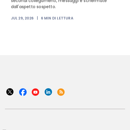
secondi collegamenti, messaggi e schermate
dall'aspetto sospetto.
JUL 29, 2026
|
6
MIN DI LETTURA
J