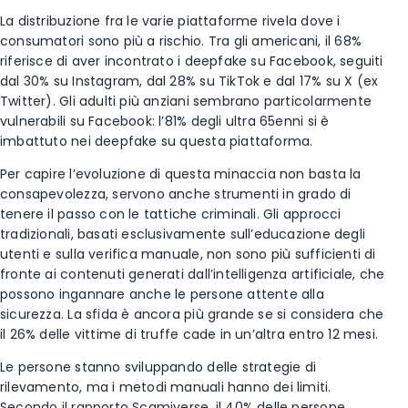
La distribuzione fra le varie piattaforme rivela dove i
consumatori sono più a rischio. Tra gli americani, il 68%
riferisce di aver incontrato i deepfake su Facebook, seguiti
dal 30% su Instagram, dal 28% su TikTok e dal 17% su X (ex
Twitter). Gli adulti più anziani sembrano particolarmente
vulnerabili su Facebook: l’81% degli ultra 65enni si è
imbattuto nei deepfake su questa piattaforma.
Per capire l’evoluzione di questa minaccia non basta la
consapevolezza, servono anche strumenti in grado di
tenere il passo con le tattiche criminali. Gli approcci
tradizionali, basati esclusivamente sull’educazione degli
utenti e sulla verifica manuale, non sono più sufficienti di
fronte ai contenuti generati dall’intelligenza artificiale, che
possono ingannare anche le persone attente alla
sicurezza. La sfida è ancora più grande se si considera che
il 26% delle vittime di truffe cade in un’altra entro 12 mesi.
Le persone stanno sviluppando delle strategie di
rilevamento, ma i metodi manuali hanno dei limiti.
Secondo il rapporto Scamiverse, il 40% delle persone