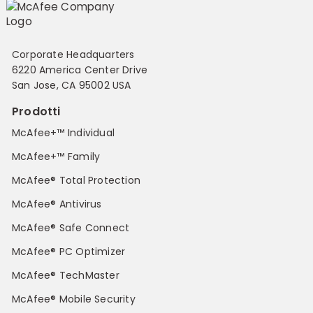
Corporate Headquarters
6220 America Center Drive
San Jose, CA 95002 USA
Prodotti
McAfee+™ Individual
McAfee+™ Family
McAfee® Total Protection
McAfee® Antivirus
McAfee® Safe Connect
McAfee® PC Optimizer
McAfee® TechMaster
McAfee® Mobile Security