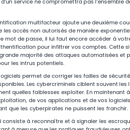
n d’un service ne compromettra pas l’ensemble de
hentification multifacteur ajoute une deuxième co
e les accès non autorisés de manière exponentiel
re mot de passe, il lui faut encore accéder à vot
uthentification pour infiltrer vos comptes. Cette
 grande majorité des attaques automatisées et p
ur les intrus potentiels.
logiciels permet de corriger les failles de sécur
sponibles. Les cybercriminels ciblent souvent les 
ent quelles faiblesses exploiter. En maintenant à
loitation, de vos applications et de vos logiciel
nt que les cyberpirates ne puissent les franchir.
ui consiste à reconnaître et à signaler les escroq
tant à mesure que les pratiques frauduleuses ont