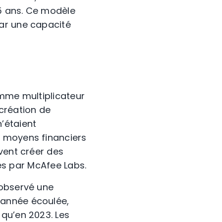
65 ans. Ce modèle
ar une capacité
comme multiplicateur
 création de
’étaient
e moyens financiers
vent créer des
tés par McAfee Labs.
 observé une
’année écoulée,
qu’en 2023. Les