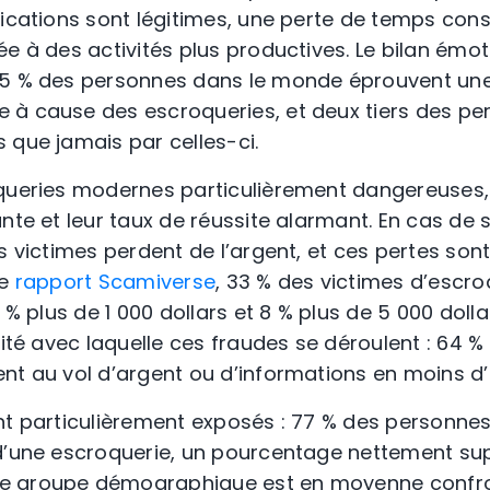
nications sont légitimes, une perte de temps cons
e à des activités plus productives. Le bilan émot
35 % des personnes dans le monde éprouvent un
 à cause des escroqueries, et deux tiers des pe
 que jamais par celles-ci.
queries modernes particulièrement dangereuses, 
ante et leur taux de réussite alarmant. En cas de
s victimes perdent de l’argent, et ces pertes son
le
rapport Scamiverse
, 33 % des victimes d’escro
 % plus de 1 000 dollars et 8 % plus de 5 000 dollar
dité avec laquelle ces fraudes se déroulent : 64 
nt au vol d’argent ou d’informations en moins d’
nt particulièrement exposés : 77 % des personne
d’une escroquerie, un pourcentage nettement sup
e groupe démographique est en moyenne confron