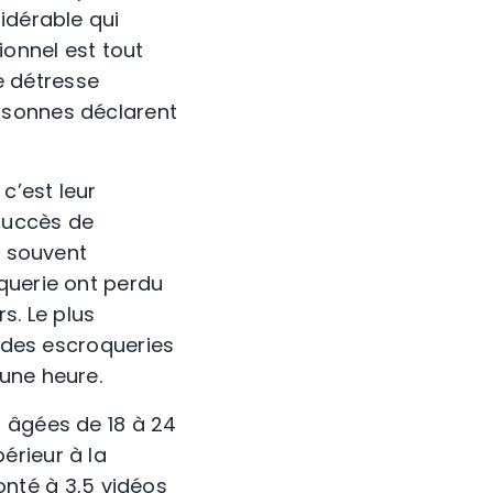
idérable qui
ionnel est tout
e détresse
rsonnes déclarent
c’est leur
 succès de
t souvent
querie ont perdu
s. Le plus
% des escroqueries
une heure.
s âgées de 18 à 24
érieur à la
té à 3,5 vidéos