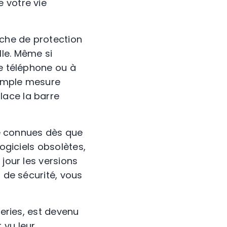
 votre vie
uche de protection
le. Même si
re téléphone ou à
 simple mesure
lace la barre
ité connues dès que
logiciels obsolètes,
 jour les versions
s de sécurité, vous
ueries, est devenu
 vu leur