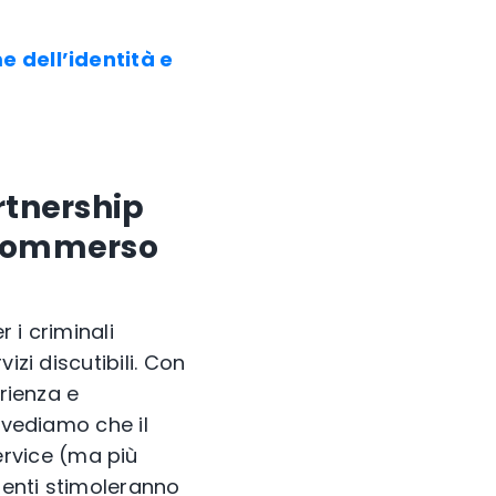
e dell’identità e
rtnership
 sommerso
 i criminali
izi discutibili. Con
erienza e
evediamo che il
rvice (ma più
tenti stimoleranno