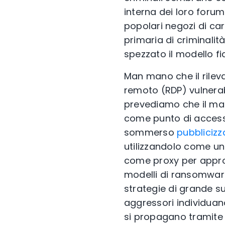
interna dei loro foru
popolari negozi di ca
primaria di criminalit
spezzato il modello fi
Man mano che il rileva
remoto (RDP) vulnerabi
prevediamo che il mal
come punto di accesso
sommerso
pubblicizz
utilizzandolo come un
come proxy per appropr
modelli di ransomwar
strategie di grande su
aggressori individuan
si propagano tramite l