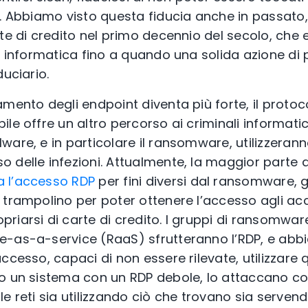
m. Abbiamo visto questa fiducia anche in passato
rte di credito nel primo decennio del secolo, che
à informatica fino a quando una solida azione di 
duciario.
mento degli endpoint diventa più forte, il protoc
le offre un altro percorso ai criminali informatici
ware, e in particolare il ransomware, utilizzeran
 delle infezioni. Attualmente, la maggior parte d
a l’accesso RDP
per fini diversi dal ransomware,
 trampolino per poter ottenere l’accesso agli 
iarsi di carte di credito. I gruppi di ransomware 
e-as-a-service (RaaS) sfrutteranno l’RDP, e ab
ccesso, capaci di non essere rilevate, utilizzare q
o un sistema con un RDP debole, lo attaccano c
e reti sia utilizzando ciò che trovano sia servend