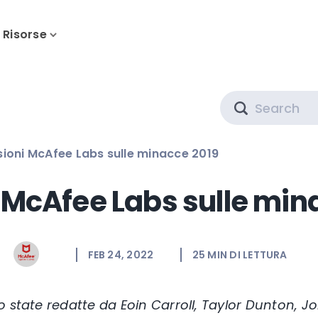
Risorse
Search
sioni McAfee Labs sulle minacce 2019
i McAfee Labs sulle min
FEB 24, 2022
25
MIN DI LETTURA
o state redatte da Eoin Carroll, Taylor Dunton, 