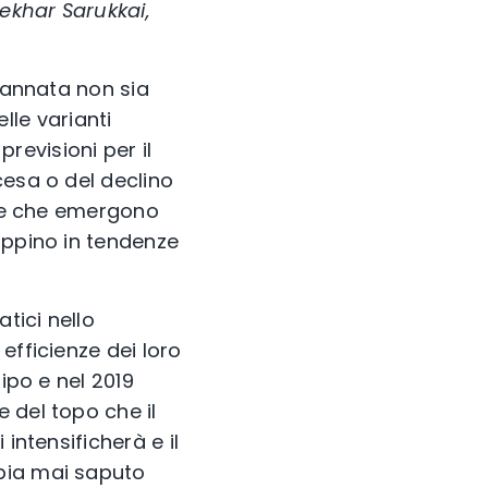
ekhar Sarukkai,
l’annata non sia
le varianti
evisioni per il
cesa o del declino
lie che emergono
uppino in tendenze
tici nello
efficienze dei loro
ipo e nel 2019
 del topo che il
intensificherà e il
bbia mai saputo