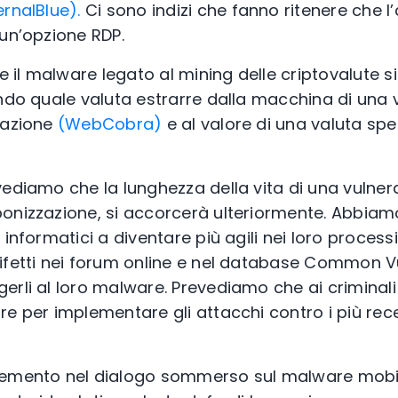
ernalBlue).
Ci sono indizi che fanno ritenere che 
 un’opzione RDP.
il malware legato al mining delle criptovalute si
ando quale valuta estrarre dalla macchina di una 
razione
(WebCobra)
e al valore di una valuta spe
ediamo che la lunghezza della vita di una vulnerab
ponizzazione, si accorcerà ulteriormente. Abbia
informatici a diventare più agili nei loro processi
ifetti nei forum online e nel database Common Vu
erli al loro malware. Prevediamo che ai criminali
e per implementare gli attacchi contro i più rece
remento nel dialogo sommerso sul malware mobil