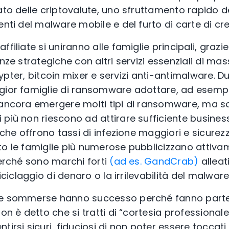
ato delle criptovalute, uno sfruttamento rapido d
enti del malware mobile e del furto di carte di cre
filiate si uniranno alle famiglie principali, grazie 
nze strategiche con altri servizi essenziali di mass
 crypter, bitcoin mixer e servizi anti-antimalware.
gior famiglie di ransomware adottare, ad esempio
 ancora emergere molti tipi di ransomware, ma so
 più non riescono ad attirare sufficiente busine
, che offrono tassi di infezione maggiori e sicure
o le famiglie più numerose pubblicizzano attivamen
perché sono marchi forti
(ad es. GandCrab)
alleati
riciclaggio di denaro o la irrilevabilità del malware
he sommerse hanno successo perché fanno parte
on è detto che si tratti di “cortesia professionale”
tirsi sicuri, fiduciosi di non poter essere toccati