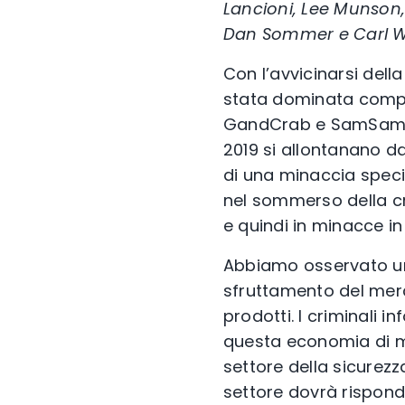
Lancioni, Lee Munson,
Dan Sommer e Carl 
Con l’avvicinarsi dell
stata dominata compl
GandCrab e SamSam dim
2019 si allontanano d
di una minaccia speci
nel sommerso della cr
e quindi in minacce in
Abbiamo osservato una
sfruttamento del merca
prodotti. I criminali 
questa economia di me
settore della sicurezz
settore dovrà rispond