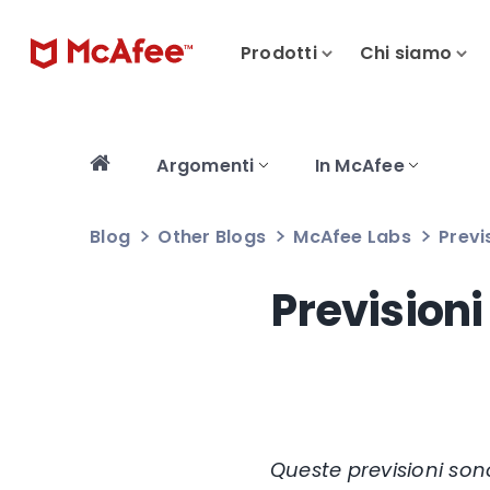
Prodotti
Chi siamo
Argomenti
In McAfee
Blog
Other Blogs
McAfee Labs
Previ
Prevision
Queste previsioni son