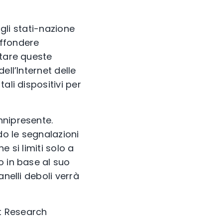
 gli stati-nazione
iffondere
ttare queste
ell’Internet delle
ali dispositivi per
nnipresente.
do le segnalazioni
 si limiti solo a
o in base al suo
nelli deboli verrà
t Research