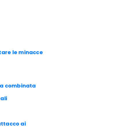
tare le minacce
sta combinata
ali
attacco ai