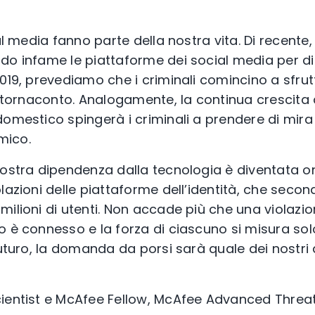
al media fanno parte della nostra vita. Di recente,
do infame le piattaforme dei social media per d
2019, prevediamo che i criminali comincino a sfru
o tornaconto. Analogamente, la continua crescita d
omestico spingerà i criminali a prendere di mira t
mico.
nostra dipendenza dalla tecnologia è diventata o
lazioni delle piattaforme dell’identità, che secon
ilioni di utenti. Non accade più che una violazione
o è connesso e la forza di ciascuno si misura sol
futuro, la domanda da porsi sarà quale dei nostri a
cientist e McAfee Fellow, McAfee Advanced Threa