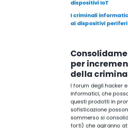
dispositivi IoT
I criminali informati
ai dispositivi perifer
Consolidament
per incremen
della crimina
I forum degli hacker e
informatici, che posso
questi prodotti in pro
sofisticazione possono
sommerso si consolid
forti) che agiranno a