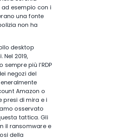
, ad esempio con i
 erano una fonte
polizia non ha
ollo desktop
. Nel 2019,
no sempre più l’RDP
ei negozi del
 generalmente
account Amazon o
presi di mira e i
biamo osservato
uesta tattica. Gli
on il ransomware e
osi della