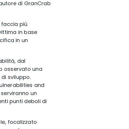
l’autore di GranCrab
 faccia più
vittima in base
cifica in un
ilità, dal
mo osservato una
 di sviluppo.
lnerabilities and
 serviranno un
nti punti deboli di
e, focalizzato