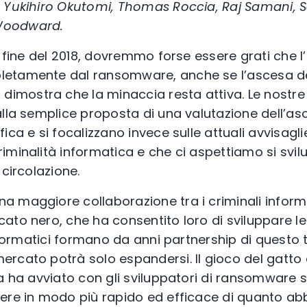
 Yukihiro Okutomi, Thomas Roccia, Raj Samani, S
Woodward.
a fine del 2018, dovremmo forse essere grati che 
etamente dal ransomware, anche se l’ascesa del
ostra che la minaccia resta attiva. Le nostre pr
alla semplice proposta di una valutazione dell’as
fica e si focalizzano invece sulle attuali avvisag
iminalità informatica e che ci aspettiamo si svil
 circolazione.
 maggiore collaborazione tra i criminali informa
to nero, che ha consentito loro di sviluppare le 
informatici formano da anni partnership di questo t
rcato potrà solo espandersi. Il gioco del gatto e
a ha avviato con gli sviluppatori di ransomware si 
ere in modo più rapido ed efficace di quanto a