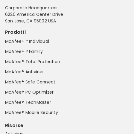
Corporate Headquarters
6220 America Center Drive
San Jose, CA 95002 USA
Prodotti
McAfee+™ Individual
McAfee+™ Family
McAfee® Total Protection
McAfee® Antivirus
McAfee® Safe Connect
McAfee® PC Optimizer
McAfee® TechMaster
McAfee® Mobile Security
Risorse
Antivirus