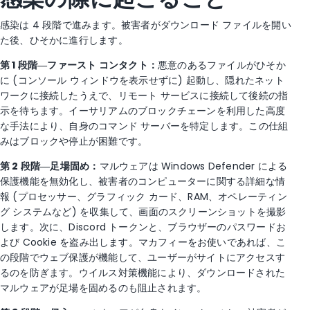
感染は 4 段階で進みます。被害者がダウンロード ファイルを開い
た後、ひそかに進行します。
第 1 段階―ファースト コンタクト：
悪意のあるファイルがひそか
に (コンソール ウィンドウを表示せずに) 起動し、隠れたネット
ワークに接続したうえで、リモート サービスに接続して後続の指
示を待ちます。イーサリアムのブロックチェーンを利用した高度
な手法により、自身のコマンド サーバーを特定します。この仕組
みはブロックや停止が困難です。
第 2 段階―足場固め：
マルウェアは Windows Defender による
保護機能を無効化し、被害者のコンピューターに関する詳細な情
報 (プロセッサー、グラフィック カード、RAM、オペレーティン
グ システムなど) を収集して、画面のスクリーンショットを撮影
します。次に、Discord トークンと、ブラウザーのパスワードお
よび Cookie を盗み出します。マカフィーをお使いであれば、こ
の段階でウェブ保護が機能して、ユーザーがサイトにアクセスす
るのを防ぎます。ウイルス対策機能により、ダウンロードされた
マルウェアが足場を固めるのも阻止されます。