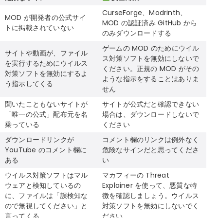
CurseForge、Modrinth、
MOD が開発者の公式サイ
MOD の認証済み GitHub から
トに掲載されていない
のみダウンロードする
ゲームの MOD のためにウイル
サイトや動画が、ファイル
ス対策ソフトを無効にしないで
を実行するためにウイルス
ください。正規の MOD がその
対策ソフトを無効にするよ
ような指示をすることはありま
う指示してくる
せん
聞いたこともないサイトが
サイトが公式だと確認できない
「唯一の公式」配布元を名
場合は、ダウンロードしないで
乗っている
ください
ダウンロードリンクが
コメント欄のリンクは例外なく
YouTube のコメント欄に
危険なサインだと思ってくださ
ある
い
ウイルス対策ソフトはマル
マカフィーの Threat
ウェアと検知しているの
Explainer を使って、悪質な特
に、ファイルは「誤検知な
徴を確認しましょう。ウイルス
ので無視してください」と
対策ソフトを無効にしないでく
言ってくる
ださい