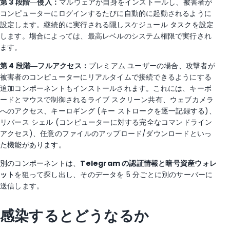
第 3 段階―侵入：
マルウェアが自身をインストールし、被害者が
コンピューターにログインするたびに自動的に起動されるように
設定します。継続的に実行される隠しスケジュール タスクを設定
します。場合によっては、最高レベルのシステム権限で実行され
ます。
第 4 段階―フルアクセス：
プレミアム ユーザーの場合、攻撃者が
被害者のコンピューターにリアルタイムで接続できるようにする
追加コンポーネントもインストールされます。これには、キーボ
ードとマウスで制御されるライブ スクリーン共有、ウェブカメラ
へのアクセス、キーロギング (キー ストロークを逐一記録する)、
リバース シェル (コンピューターに対する完全なコマンドライン
アクセス)、任意のファイルのアップロード/ダウンロードといっ
た機能があります。
別のコンポーネントは、
Telegram の認証情報と暗号資産ウォレ
ット
を狙って探し出し、そのデータを 5 分ごとに別のサーバーに
送信します。
感染するとどうなるか