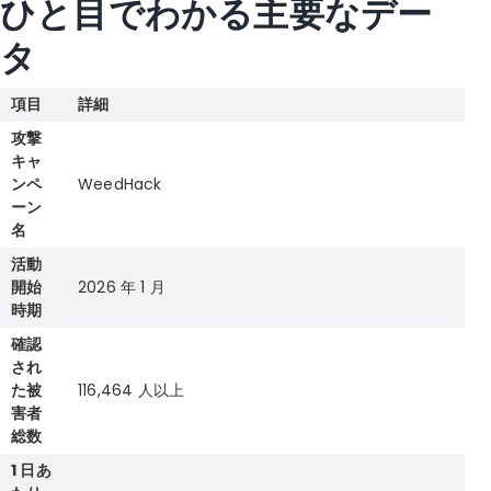
ひと目でわかる主要なデー
タ
項目
詳細
攻撃
キャ
ンペ
WeedHack
ーン
名
活動
開始
2026 年 1 月
時期
確認
され
た被
116,464 人以上
害者
総数
1 日あ