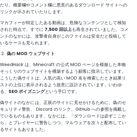
たり、概要欄やコメント欄に悪意のあるダウンロード サイトへの
リンクが示されていたりします。
マカフィーが特定したある動画は、危険なコンテンツとして検知
された時点で、すでに
7,500 回以上
も再生されていました。コメ
ントのなかには、攻撃者自身がこのファイルは安全だと投稿して
いるケースも見られます。
偽の MOD ウェブサイト
WeedHack は、Minecraft の公式 MOD ページを模倣した本物
そっくりのウェブサイトを構築するよう顧客に指示しています。
こうした偽サイトは、人気の高い MOD 名を検索したとき結果リ
ストの上位に表示されるよう故意に設計されています。いわゆ
る、
SEO ポイズニング
という手口です。
偽サイトのなかには、正規のサイトに見せかけるために、偽のセ
キュリティ警告、 Discord のリンク、GitHub への参照を掲載し
ているものもあります。なかには、「ダウンロードは必ずここか
ら」とプレイヤーに警告しつつ、マルウェアを次々と配布してい
るサイトもありました。