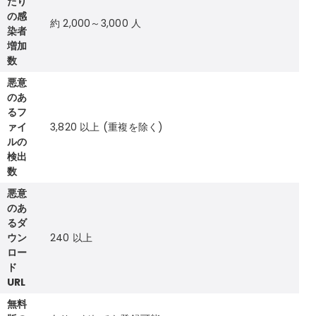
たり
の感
約 2,000～3,000 人
染者
増加
数
悪意
のあ
るフ
ァイ
3,820 以上 (重複を除く)
ルの
検出
数
悪意
のあ
るダ
ウン
240 以上
ロー
ド
URL
無料