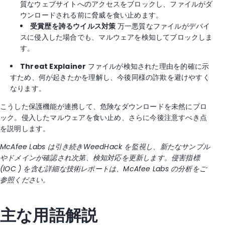
質なウェブサイトへのアクセスをブロックし、ファイルがダ
ウンロードされる前に脅威を食い止めます。
受賞歴を誇るウイルス対策
万一悪質なファイルがデバイ
スに侵入した場合でも、マルウェアを検知してブロックしま
す。
Threat Explainer
ファイルが検知された理由を的確に示
すため、何が起きたかを理解し、今後同様の詐欺を避けやすく
なります。
こうした保護機能が連携して、危険なダウンロードを未然にブロ
ック。侵入したマルウェアを食い止め、さらに今後注意すべき点
を説明します。
McAfee Labs は引き続きWeedHack を監視し、新たなサンプル
やドメインが確認され次第、検知対応を更新します。侵害指標
(IOC ) を含む詳細な技術レポートは、McAfee Labs の分析をご
参照ください。
主な用語解説