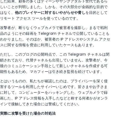
した結果、顧客の多くはティーンやヤングアダルト世代であるら
しいことが判明しました。しかも、その大部分が金銭的な目的で
はなく、
他のプレイヤーに対するいやがらせや脅し
を目的として
リモート アクセス ツールを使っているのです。
攻撃者が、断りなくウェブカメラで被害者を撮影し、まるで戦利
品のようにその録画を Telegram チャネルで公開していることも
わかりました。そのほか、被害者の IP アドレスやシステム アクセ
スに関する情報を脅迫に利用していたケースもあります。
ただし、このブログの公開時点で、この Telegram チャネルは閉
鎖されており、代替チャネルも出現していません。攻撃者が、今
後のコミュニケーション手段として新しいチャネルを作成する可
能性もあるため、マカフィーは引き続き監視を続けています。
とはいうものの、私たちが確認したのは、プライバシーを深く侵
害するツールを利用したサイバーいじめです。皆さまやお子さま
に対して、コンピューターをハッキングした、ウェブカメラで録
画した、IP アドレス情報を入手したなどと称する何者かがオンラ
インで接触してきた場合には警戒してください。
実際に攻撃を受けた場合の対処法