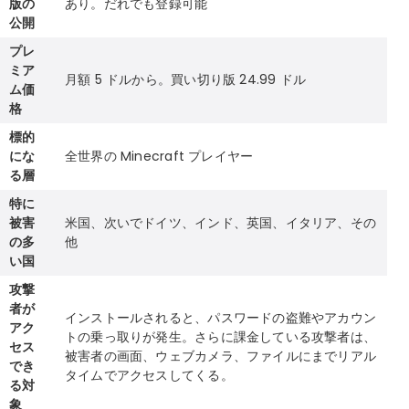
版の
あり。だれでも登録可能
公開
プレ
ミア
月額 5 ドルから。買い切り版 24.99 ドル
ム価
格
標的
にな
全世界の Minecraft プレイヤー
る層
特に
被害
米国、次いでドイツ、インド、英国、イタリア、その
の多
他
い国
攻撃
者が
インストールされると、パスワードの盗難やアカウン
アク
トの乗っ取りが発生。さらに課金している攻撃者は、
セス
被害者の画面、ウェブカメラ、ファイルにまでリアル
でき
タイムでアクセスしてくる。
る対
象