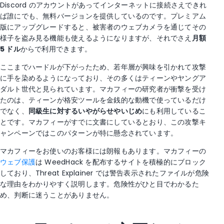
Discord のアカウントがあってインターネットに接続さえできれ
ば誰にでも、無料バージョンを提供しているのです。プレミアム
版にアップグレードすると、被害者のウェブカメラを通じてその
様子を盗み見る機能も使えるようになりますが、それでさえ
月額
5 ドル
からで利用できます。
ここまでハードルが下がったため、若年層が興味を引かれて攻撃
に手を染めるようになっており、その多くはティーンやヤングア
ダルト世代と見られています。マカフィーの研究者が衝撃を受け
たのは、ティーンが格安ツールを金銭的な動機で使っているだけ
でなく、
同級生に対するいやがらせやいじめ
にも利用しているこ
とです。マカフィーがすでに文書にしているとおり、この攻撃キ
ャンペーンではこのパターンが特に懸念されています。
マカフィーをお使いのお客様には朗報もあります。マカフィーの
ウェブ保護
は WeedHack を配布するサイトを積極的にブロック
しており、Threat Explainer では警告表示されたファイルが危険
な理由をわかりやすく説明します。危険性がひと目でわかるた
め、判断に迷うことがありません。