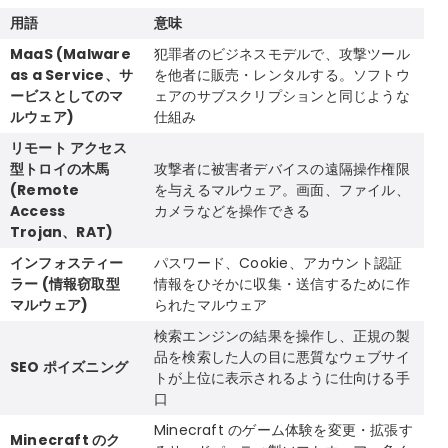
用語
意味
MaaS (Malware
犯罪者のビジネスモデルで、攻撃ツール
as a Service、サ
を他者に販売・レンタルする。ソフトウ
ービスとしてのマ
ェアのサブスクリプションと同じような
ルウェア)
仕組み
リモート アクセス
型トロイの木馬
攻撃者に被害者デバイスの遠隔操作権限
(Remote
を与えるマルウェア。画面、ファイル、
Access
カメラなどを操作できる
Trojan、RAT)
インフォスティー
パスワード、Cookie、アカウント認証
ラー (情報窃取型
情報をひそかに収集・送信するために作
マルウェア)
られたマルウェア
検索エンジンの結果を操作し、正規の製
品を検索した人の目に悪質なウェブサイ
SEO ポイズニング
トが上位に表示されるように仕向ける手
口
Minecraft のゲーム体験を変更・拡張す
Minecraft のク