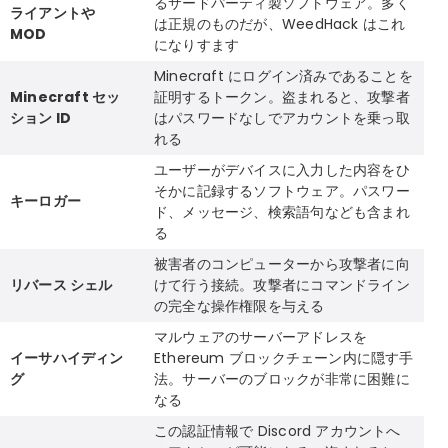
るサードパーティ製ソフトウェア。多く
ライアントや
は正規のものだが、WeedHack はこれ
MOD
になりすます
Minecraft にログイン済みであることを
Minecraft セッ
証明するトークン。盗まれると、攻撃者
ション ID
はパスワードなしでアカウントを乗っ取
れる
ユーザーがデバイスに入力した内容をひ
そかに記録するソフトウェア。パスワー
キーロガー
ド、メッセージ、検索語句なども含まれ
る
被害者のコンピューターから攻撃者に向
リバース シェル
けて行う接続。攻撃者にコマンドライン
の完全な操作権限を与える
マルウェアのサーバーアドレスを
イーサハイディン
Ethereum ブロックチェーン内に隠す手
グ
法。サーバーのブロックが非常に困難に
なる
この認証情報で Discord アカウントへ