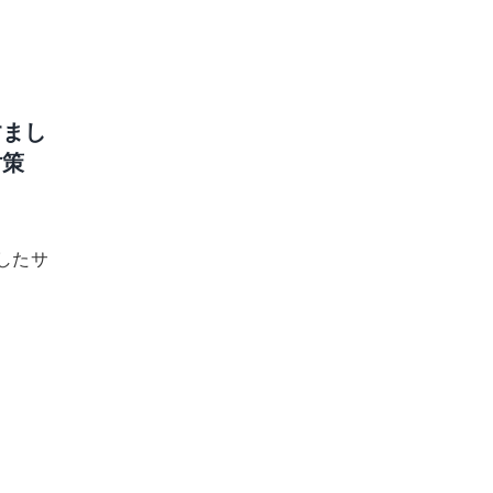
すまし
対策
したサ