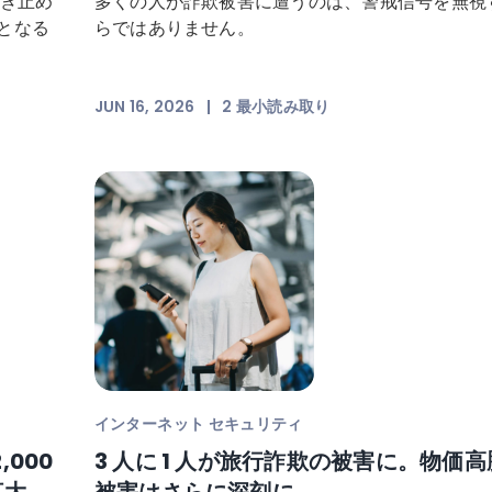
突き止め
多くの人が詐欺被害に遭うのは、警戒信号を無視
となる
らではありません。
JUN 16, 2026
|
2
最小読み取り
インターネット セキュリティ
,000
3 人に 1 人が旅行詐欺の被害に。物価
拡大
被害はさらに深刻に