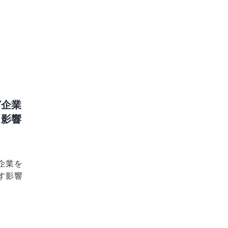
ど企業
る影響
企業を
す影響