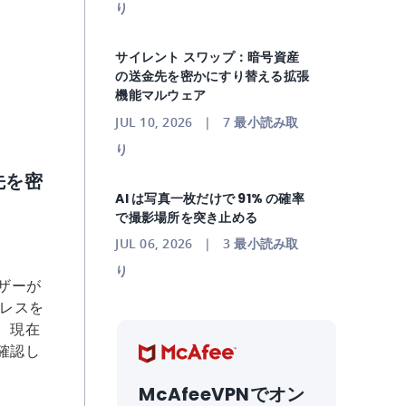
り
サイレント スワップ：暗号資産
の送金先を密かにすり替える拡張
機能マルウェア
JUL 10, 2026
|
7
最小読み取
り
先を密
AI は写真一枚だけで 91% の確率
で撮影場所を突き止める
JUL 06, 2026
|
3
最小読み取
り
ユーザーが
ドレスを
、現在
確認し
McAfeeVPNでオン