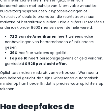
Criminelen klonen stemmen en gezichten van
beroemdheden met behulp van AI om valse winacties,
huidverzorgingsproducten, cryptobeleggingen of
“exclusieve” deals te promoten die rechtstreeks naar
malware of betaalfraude leiden. Enkele cijfers uit McAfee’s
onderzoek onder 8600 mensen over de hele wereld:
72% van de Amerikanen
heeft weleens valse
aanbevelingen van beroemdheden of influencers
gezien.
39%
heeft er weleens op geklikt.
1 op de 10
heeft persoonsgegevens of geld verloren,
gemiddeld
$ 525 per slachtoffer
.
Oplichters maken misbruik van vertrouwen. Wanneer u
een bekend gezicht ziet, zijn uw hersenen automatisch
minder op hun hoede. En dat is precies waar oplichters op
rekenen.
Hoe deepfakes de