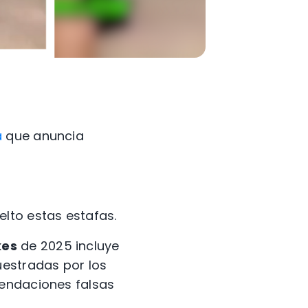
a
que anuncia
lto estas estafas.
kes
de 2025 incluye
uestradas por los
mendaciones falsas