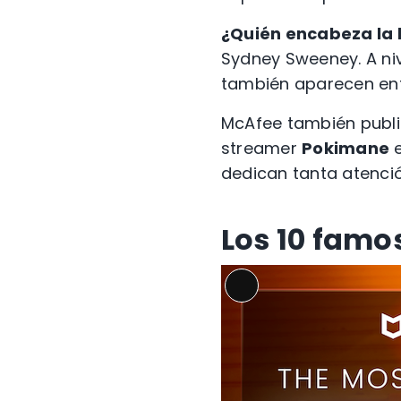
¿Quién encabeza la l
Sydney Sweeney. A niv
también aparecen ent
McAfee también publ
streamer
Pokimane
e
dedican tanta atenci
Los 10 famo
Long
Description