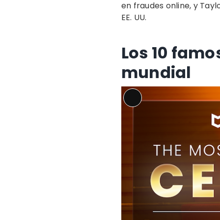
en fraudes online, y Tayl
EE. UU.
Los 10 famo
mundial
Long
Description