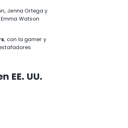
on, Jenna Ortega y
h y Emma Watson
rs
, con la gamer y
 estafadores
n EE. UU.