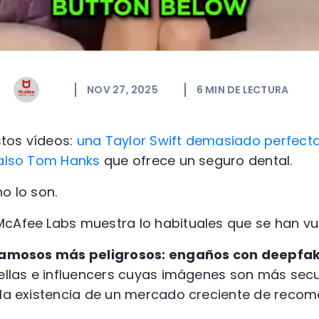
NOV 27, 2025
6
MIN DE LECTURA
tos vídeos:
una Taylor Swift demasiado perfect
also Tom Hanks
que ofrece un seguro dental.
o lo son.
cAfee Labs muestra lo habituales que se han vue
 famosos más peligrosos: engaños con deepfa
rellas e influencers cuyas imágenes son más sec
a la existencia de un mercado creciente de reco