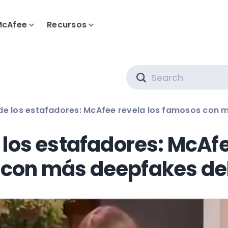
McAfee
Recursos
Search
 de los estafadores: McAfee revela los famosos con
e los estafadores: McAfe
con más deepfakes de