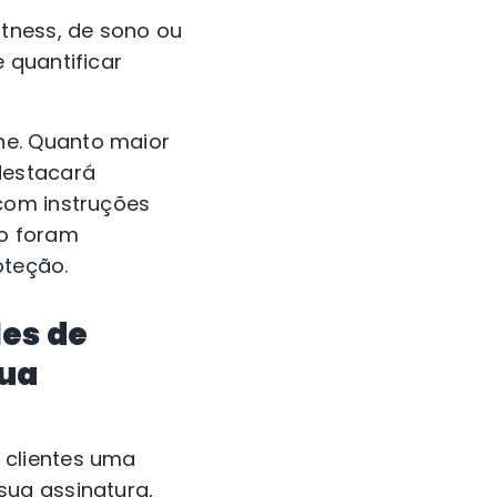
itness, de sono ou
 quantificar
ne. Quanto maior
destacará
com instruções
o foram
oteção.
es de
sua
 clientes uma
sua assinatura,