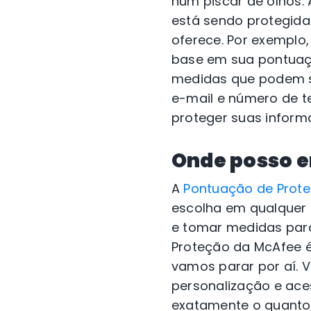
num piscar de olhos.
está sendo protegida
oferece. Por exemplo
base em sua pontuaçã
medidas que podem se
e-mail e número de t
proteger suas informa
Onde posso e
A
Pontuação de Prot
escolha em qualquer 
e tomar medidas para
Proteção da McAfee é
vamos parar por aí. 
personalização e aces
exatamente o quanto 