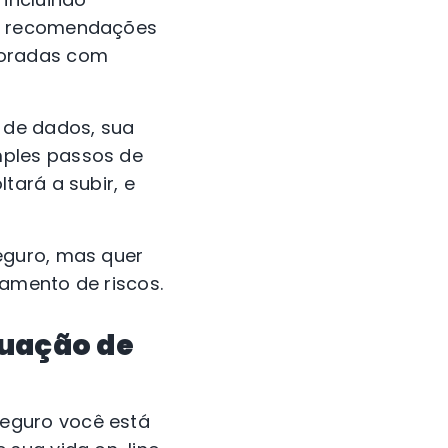
as recomendações
toradas com
 de dados, sua
mples passos de
tará a subir, e
eguro, mas quer
amento de riscos.
tuação de
eguro você está