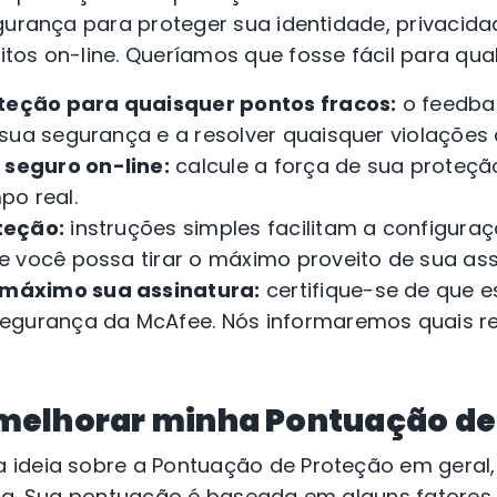
gurança para proteger sua identidade, privacidad
tos on-line. Queríamos que fosse fácil para qua
teção para quaisquer pontos fracos:
o feedba
sua segurança e a resolver quaisquer violações
 seguro on-line:
calcule a força de sua proteç
po real.
oteção:
instruções simples facilitam a configura
 você possa tirar o máximo proveito de sua ass
 máximo sua assinatura:
certifique-se de que es
egurança da McAfee. Nós informaremos quais r
melhorar minha Pontuação de
 ideia sobre a Pontuação de Proteção em geral
ca. Sua pontuação é baseada em alguns fatores,