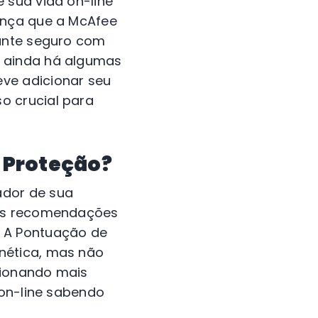
 sua vida on-line
ança que a McAfee
tante seguro com
e ainda há algumas
ve adicionar seu
o crucial para
 Proteção?
ador de sua
sas recomendações
. A Pontuação de
nética, mas não
cionando mais
 on-line sabendo