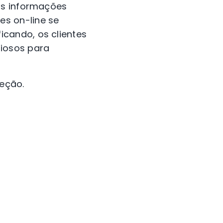
as informações
s on-line se
cando, os clientes
siosos para
eção.