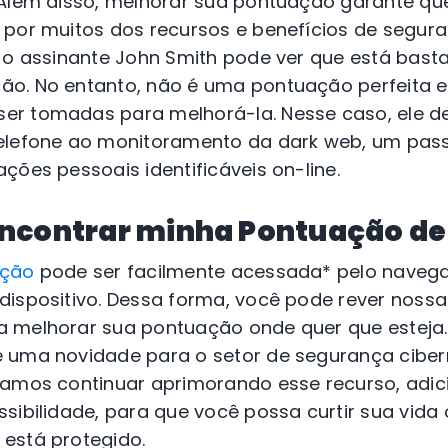
 Além disso, melhorar sua pontuação garante que
 por muitos dos recursos e benefícios de segur
, o assinante John Smith pode ver que está bas
o. No entanto, não é uma pontuação perfeita 
r tomadas para melhorá-la. Nesse caso, ele de
elefone ao monitoramento da dark web, um pass
ções pessoais identificáveis on-line.
ncontrar minha Pontuação de
eção
pode ser facilmente acessada* pelo naveg
dispositivo. Dessa forma, você pode rever nos
 melhorar sua pontuação onde quer que esteja
 uma novidade para o setor de segurança ciber
Vamos continuar aprimorando esse recurso, adi
sibilidade, para que você possa curtir sua vida
está protegido.