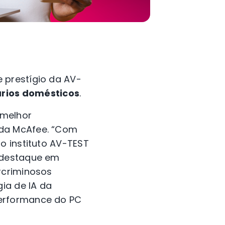
 prestígio da AV-
rios domésticos
.
 melhor
 da McAfee. “Com
o instituto AV-TEST
e destaque em
rcriminosos
ia de IA da
performance do PC