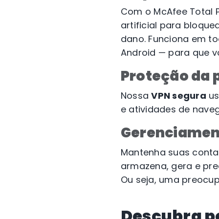
Com o McAfee Total P
artificial para bloqu
dano. Funciona em to
Android — para que v
Proteção da 
Nossa
VPN segura
us
e atividades de naveg
Gerenciament
Mantenha suas contas
armazena, gera e pre
Ou seja, uma preocup
Descubra p