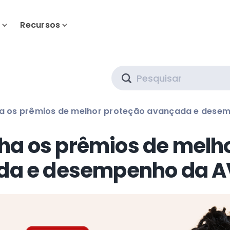
s
Recursos
Search
a os prêmios de melhor proteção avançada e dese
a os prêmios de melh
da e desempenho da A