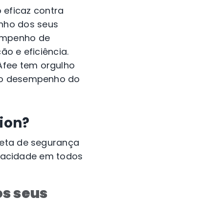
eficaz contra
nho dos seus
sempenho de
ão e eficiência.
Afee tem orgulho
– o desempenho do
ion?
leta de segurança
rivacidade em todos
os seus