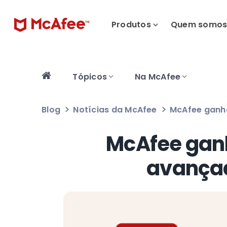
Produtos
Quem somo
Tópicos
Na McAfee
Blog
Notícias da McAfee
McAfee ganh
McAfee ganh
avança