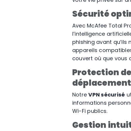
Sécurité opti
Avec McAfee Total Pro
l’intelligence artific
phishing avant qu’ils 
appareils compatible
couvert où que vous al
Protection de
déplacemen
Notre
VPN sécurisé
ut
informations personnel
Wi-Fi publics.
Gestion intui