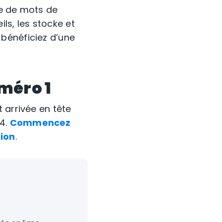
re de mots de
ls, les stocke et
bénéficiez d’une
méro 1
 arrivée en tête
4.
Commencez
tion
.