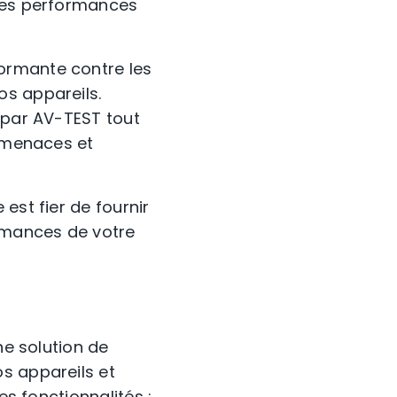
 les performances
ormante contre les
os appareils.
s par AV-TEST tout
s menaces et
est fier de fournir
ormances de votre
ne solution de
s appareils et
es fonctionnalités :