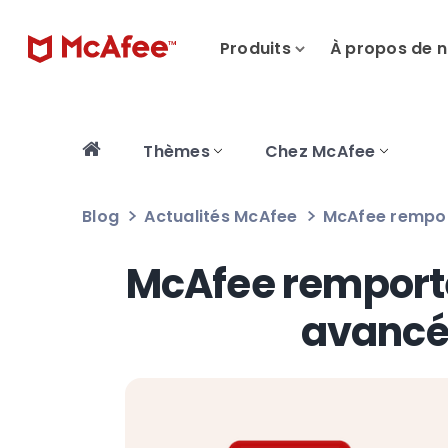
Produits
À propos de 
Thèmes
Chez McAfee
Blog
Actualités McAfee
McAfee remport
McAfee remporte
avancé