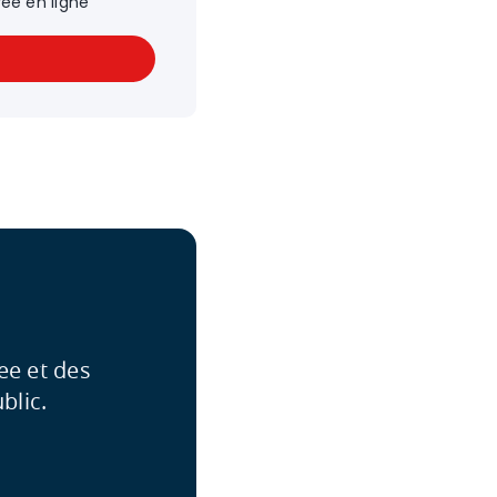
vée en ligne
ee et des
blic.