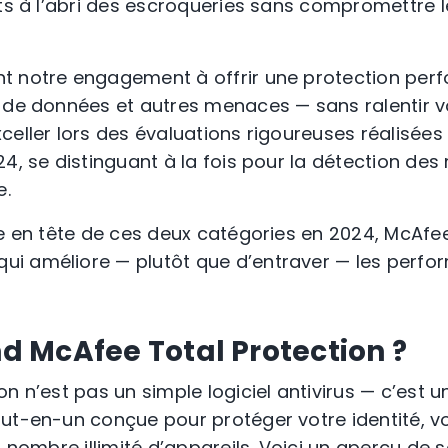
nts à l’abri des escroqueries sans compromettre
t notre engagement à offrir une protection perf
 de données et autres menaces — sans ralentir v
celler lors des évaluations rigoureuses réalisée
24, se distinguant à la fois pour la détection de
e.
e en tête de ces deux catégories en 2024, McAfee 
qui améliore — plutôt que d’entraver — les perf
 McAfee Total Protection ?
n n’est pas un simple logiciel antivirus — c’est u
ut-en-un conçue pour protéger votre identité, vo
n nombre illimité d’appareils. Voici un aperçu de s