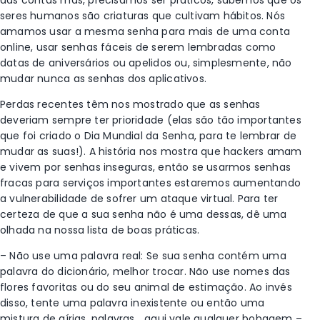
das contas mas, precisamos ser práticos, sabemos que os
seres humanos são criaturas que cultivam hábitos. Nós
amamos usar a mesma senha para mais de uma conta
online, usar senhas fáceis de serem lembradas como
datas de aniversários ou apelidos ou, simplesmente, não
mudar nunca as senhas dos aplicativos.
Perdas recentes têm nos mostrado que as senhas
deveriam sempre ter prioridade (elas são tão importantes
que foi criado o Dia Mundial da Senha, para te lembrar de
mudar as suas!). A história nos mostra que hackers amam
e vivem por senhas inseguras, então se usarmos senhas
fracas para serviços importantes estaremos aumentando
a vulnerabilidade de sofrer um ataque virtual. Para ter
certeza de que a sua senha não é uma dessas, dê uma
olhada na nossa lista de boas práticas.
– Não use uma palavra real: Se sua senha contém uma
palavra do dicionário, melhor trocar. Não use nomes das
flores favoritas ou do seu animal de estimação. Ao invés
disso, tente uma palavra inexistente ou então uma
mistura de gírias, palavras… aqui vale qualquer bobagem –