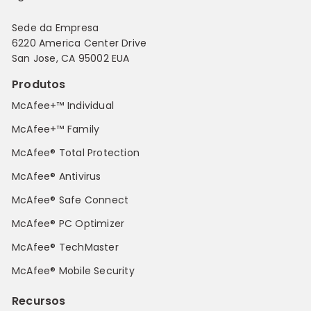
Sede da Empresa
6220 America Center Drive
San Jose, CA 95002 EUA
Produtos
McAfee+™ Individual
McAfee+™ Family
McAfee® Total Protection
McAfee® Antivirus
McAfee® Safe Connect
McAfee® PC Optimizer
McAfee® TechMaster
McAfee® Mobile Security
Recursos