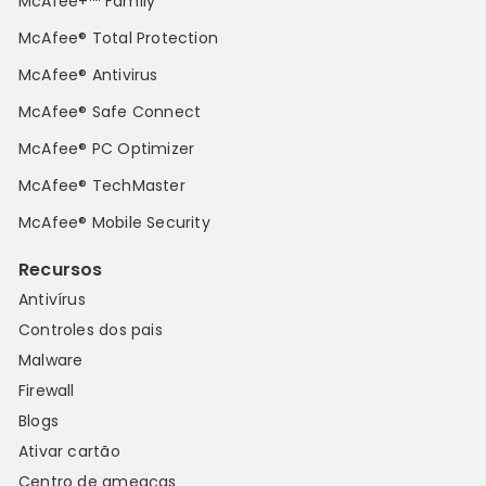
McAfee+™ Family
McAfee® Total Protection
McAfee® Antivirus
McAfee® Safe Connect
McAfee® PC Optimizer
McAfee® TechMaster
McAfee® Mobile Security
Recursos
Antivírus
Controles dos pais
Malware
Firewall
Blogs
Ativar cartão
Centro de ameaças