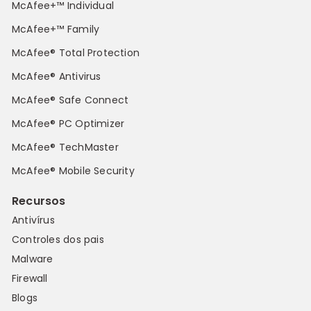
McAfee+™ Individual
McAfee+™ Family
McAfee® Total Protection
McAfee® Antivirus
McAfee® Safe Connect
McAfee® PC Optimizer
McAfee® TechMaster
McAfee® Mobile Security
Recursos
Antivírus
Controles dos pais
Malware
Firewall
Blogs