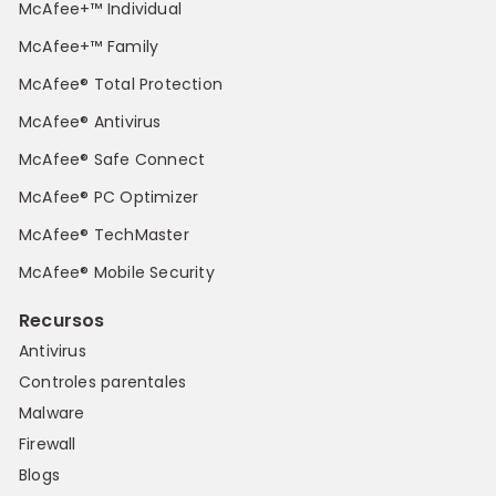
McAfee+™ Individual
McAfee+™ Family
McAfee® Total Protection
McAfee® Antivirus
McAfee® Safe Connect
McAfee® PC Optimizer
McAfee® TechMaster
McAfee® Mobile Security
Recursos
Antivirus
Controles parentales
Malware
Firewall
Blogs