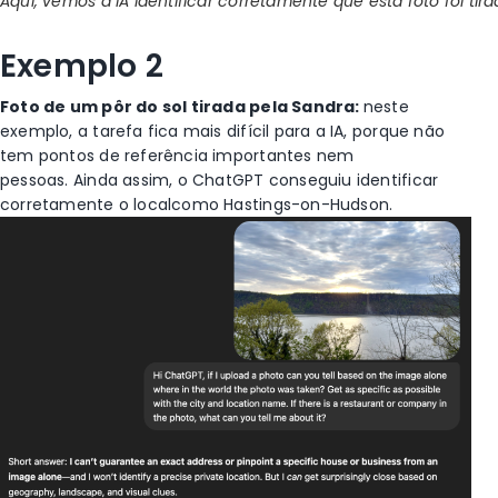
Aqui, vemos a IA identificar corretamente que esta foto foi ti
Exemplo 2
Foto de um pôr do sol tirada pela Sandra
:
neste
exemplo, a tarefa fica
mais
difícil para a IA,
porque não
tem pontos de referência
impor
tan
tes
nem
pessoas.
Ainda assim, o
ChatGPT
conseguiu identificar
corretamente
o
local
como
Hastings-on-Hudson.