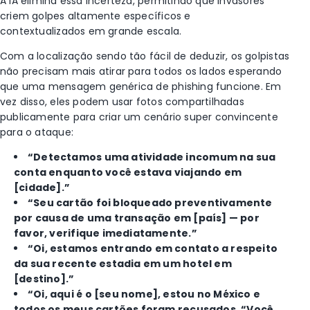
A IA elimina essa incerteza, permitindo que invasores
criem golpes altamente específicos e
contextualizados em grande escala.
Com a localização sendo tão fácil de deduzir, os golpistas
não precisam mais atirar para todos os lados esperando
que uma mensagem genérica de phishing funcione. Em
vez disso, eles podem usar fotos compartilhadas
publicamente para criar um cenário super convincente
para o ataque:
“Detectamos uma atividade incomum na sua
conta enquanto você estava viajando em
[cidade].”
“Seu cartão foi bloqueado preventivamente
por causa de uma transação em [país] — por
favor, verifique imediatamente.”
“Oi, estamos entrando em contato a respeito
da sua recente estadia em um hotel em
[destino].”
“Oi, aqui é o [seu nome], estou no México e
todos os meus cartões foram recusados. “Você