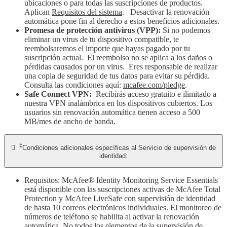
ubicaciones o para todas las suscripciones de productos.
Aplican
Requisitos del sistema
. Desactivar la renovación
automática pone fin al derecho a estos beneficios adicionales.
Promesa de protección antivirus (VPP):
Si no podemos
eliminar un virus de tu dispositivo compatible, te
reembolsaremos el importe que hayas pagado por tu
suscripción actual. El reembolso no se aplica a los daños o
pérdidas causados por un virus. Eres responsable de realizar
una copia de seguridad de tus datos para evitar su pérdida.
Consulta las condiciones aquí:
mcafee.com/pledge
.
Safe Connect VPN:
Recibirás acceso gratuito e ilimitado a
nuestra VPN inalámbrica en los dispositivos cubiertos. Los
usuarios sin renovación automática tienen acceso a 500
MB/mes de ancho de banda.
‡

Condiciones adicionales específicas al Servicio de supervisión de
identidad:
Requisitos: McAfee® Identity Monitoring Service Essentials
está disponible con las suscripciones activas de McAfee Total
Protection y McAfee LiveSafe con supervisión de identidad
de hasta 10 correos electrónicos individuales. El monitoreo de
números de teléfono se habilita al activar la renovación
automática. No todos los elementos de la supervisión de