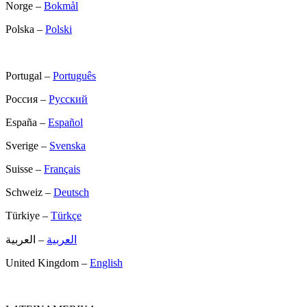
Norge –
Bokmål
Polska –
Polski
Portugal –
Português
Россия –
Русский
España –
Español
Sverige –
Svenska
Suisse –
Français
Schweiz –
Deutsch
Türkiye –
Türkçe
العربية
– العربية
United Kingdom –
English