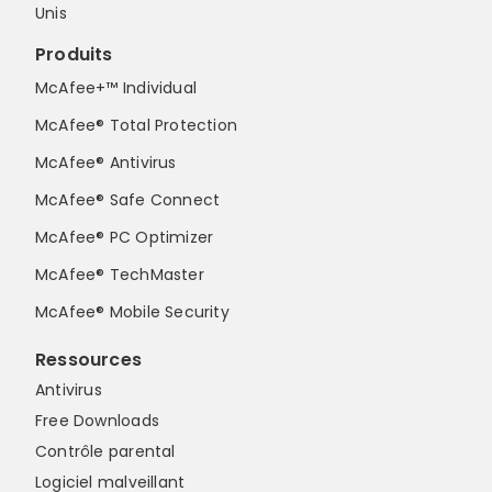
Unis
Produits
McAfee+™ Individual
McAfee® Total Protection
McAfee® Antivirus
McAfee® Safe Connect
McAfee® PC Optimizer
McAfee® TechMaster
McAfee® Mobile Security
Ressources
Antivirus
Free Downloads
Contrôle parental
Logiciel malveillant