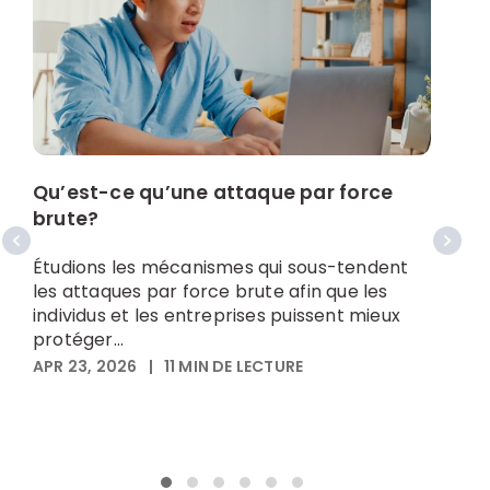
Qu’est-ce qu’une attaque par force
brute?
C
f
Étudions les mécanismes qui sous-tendent
f
les attaques par force brute afin que les
A
individus et les entreprises puissent mieux
l
protéger...
a
APR 23, 2026
|
11
MIN DE LECTURE
p
A