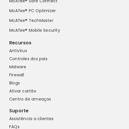
McAfee® Safe Connect
McAfee® PC Optimizer
McAfee® TechMaster
McAfee® Mobile Security
Recursos
Antivírus
Controles dos pais
Malware
Firewall
Blogs
Ativar cartão
Centro de ameaças
Suporte
Assistência a clientes
FAQs