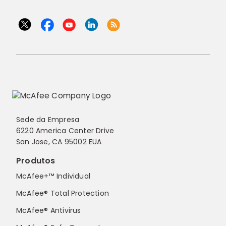
Sede da Empresa
6220 America Center Drive
San Jose, CA 95002 EUA
Produtos
McAfee+™ Individual
McAfee® Total Protection
McAfee® Antivirus