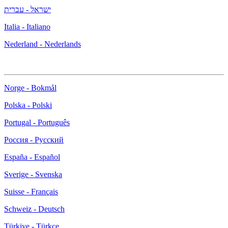
ישראל - עברית
Italia - Italiano
Nederland - Nederlands
Norge - Bokmål
Polska - Polski
Portugal - Português
Россия - Русский
España - Español
Sverige - Svenska
Suisse - Français
Schweiz - Deutsch
Türkiye - Türkçe