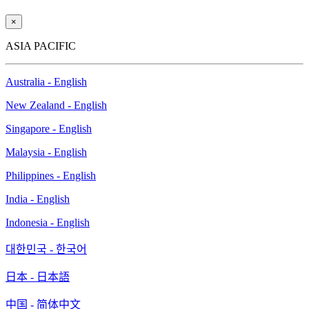
×
ASIA PACIFIC
Australia - English
New Zealand - English
Singapore - English
Malaysia - English
Philippines - English
India - English
Indonesia - English
대한민국 - 한국어
日本 - 日本語
中国 - 简体中文