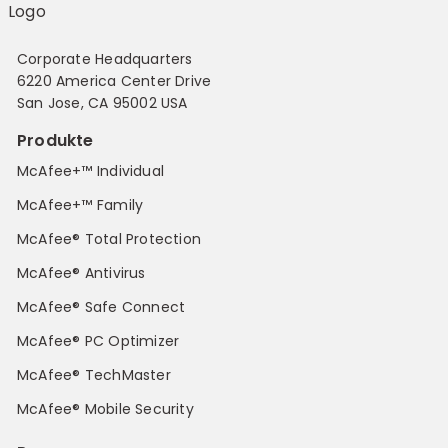
Corporate Headquarters
6220 America Center Drive
San Jose, CA 95002 USA
Produkte
McAfee+™ Individual
McAfee+™ Family
McAfee® Total Protection
McAfee® Antivirus
McAfee® Safe Connect
McAfee® PC Optimizer
McAfee® TechMaster
McAfee® Mobile Security