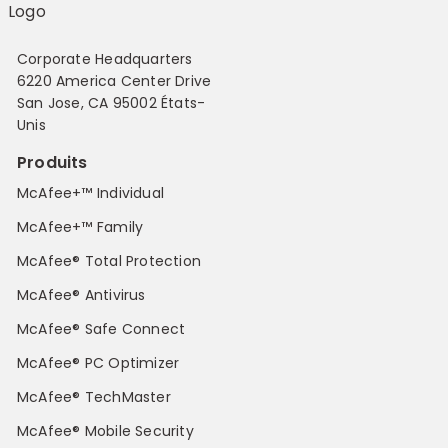
Corporate Headquarters
6220 America Center Drive
San Jose, CA 95002 États-
Unis
Produits
McAfee+™ Individual
McAfee+™ Family
McAfee® Total Protection
McAfee® Antivirus
McAfee® Safe Connect
McAfee® PC Optimizer
McAfee® TechMaster
McAfee® Mobile Security