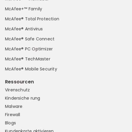
McAfee+™ Family
McAfee® Total Protection
McAfee® Antivirus
McAfee® Safe Connect
McAfee® PC Optimizer
McAfee® TechMaster
McAfee® Mobile Security
Ressourcen
Virenschutz
Kindersiche rung
Malware
Firewall
Blogs
Kundenkarte aktivieren