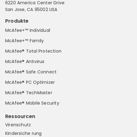
6220 America Center Drive
San Jose, CA 95002 USA
Produkte
McAfee+™ Individual
McAfee+™ Family
McAfee® Total Protection
McAfee® Antivirus
McAfee® Safe Connect
McAfee® PC Optimizer
McAfee® TechMaster
McAfee® Mobile Security
Ressourcen
Virenschutz
Kindersiche rung