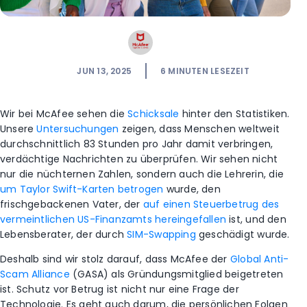
JUN 13, 2025
6
MINUTEN LESEZEIT
Wir bei McAfee sehen die
Schicksale
hinter den Statistiken.
Unsere
Untersuchungen
zeigen, dass Menschen weltweit
durchschnittlich 83 Stunden pro Jahr damit verbringen,
verdächtige Nachrichten zu überprüfen. Wir sehen nicht
nur die nüchternen Zahlen, sondern auch die Lehrerin, die
um Taylor Swift-Karten betrogen
wurde, den
frischgebackenen Vater, der
auf einen Steuerbetrug des
vermeintlichen US-Finanzamts hereingefallen
ist, und den
Lebensberater, der durch
SIM-Swapping
geschädigt wurde.
Deshalb sind wir stolz darauf, dass McAfee der
Global Anti-
Scam Alliance
(GASA) als Gründungsmitglied beigetreten
ist. Schutz vor Betrug ist nicht nur eine Frage der
Technologie. Es geht auch darum, die persönlichen Folgen