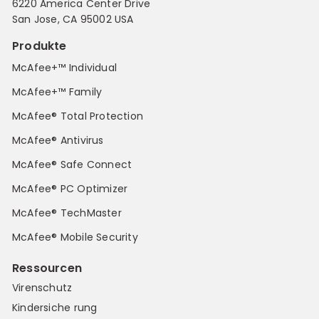
6220 America Center Drive
San Jose, CA 95002 USA
Produkte
McAfee+™ Individual
McAfee+™ Family
McAfee® Total Protection
McAfee® Antivirus
McAfee® Safe Connect
McAfee® PC Optimizer
McAfee® TechMaster
McAfee® Mobile Security
Ressourcen
Virenschutz
Kindersiche rung