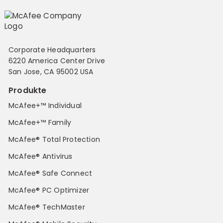
Corporate Headquarters
6220 America Center Drive
San Jose, CA 95002 USA
Produkte
McAfee+™ Individual
McAfee+™ Family
McAfee® Total Protection
McAfee® Antivirus
McAfee® Safe Connect
McAfee® PC Optimizer
McAfee® TechMaster