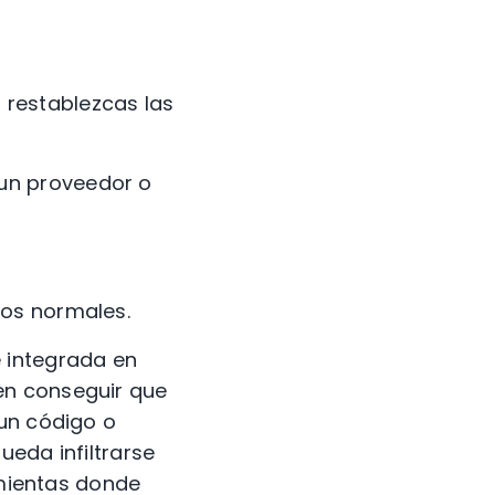
 restablezcas las
 un proveedor o
nos normales.
e integrada en
en conseguir que
 un código o
ueda infiltrarse
amientas donde