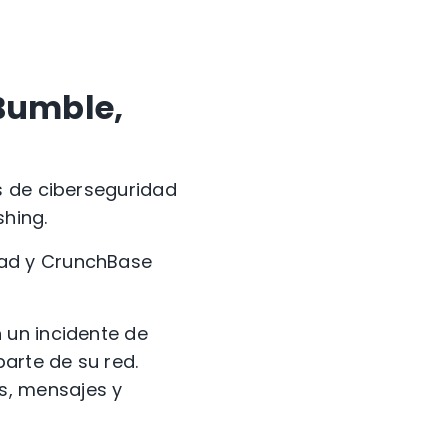
Bumble,
s de ciberseguridad
shing.
ead y CrunchBase
 un incidente de
arte de su red.
s, mensajes y