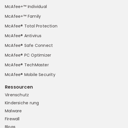
McAfee+™ Individual
McAfee+™ Family
McAfee® Total Protection
McAfee® Antivirus
McAfee® Safe Connect
McAfee® PC Optimizer
McAfee® TechMaster
McAfee® Mobile Security
Ressourcen
Virenschutz
Kindersiche rung
Malware
Firewall
Blogs