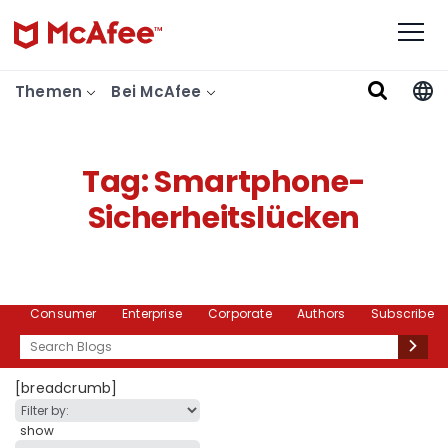
Themen
Bei McAfee
Tag:
Smartphone-
Sicherheitslücken
Consumer
Enterprise
Corporate
Authors
Subscribe
Search
[breadcrumb]
show