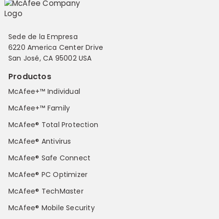
Sede de la Empresa
6220 America Center Drive
San José, CA 95002 USA
Productos
McAfee+™ Individual
McAfee+™ Family
McAfee® Total Protection
McAfee® Antivirus
McAfee® Safe Connect
McAfee® PC Optimizer
McAfee® TechMaster
McAfee® Mobile Security