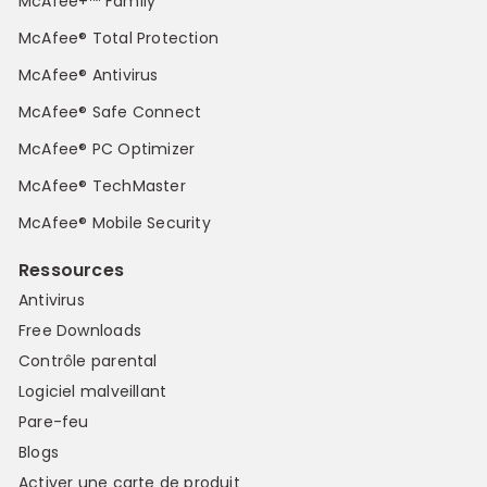
McAfee+™ Family
McAfee® Total Protection
McAfee® Antivirus
McAfee® Safe Connect
McAfee® PC Optimizer
McAfee® TechMaster
McAfee® Mobile Security
Ressources
Antivirus
Free Downloads
Contrôle parental
Logiciel malveillant
Pare-feu
Blogs
Activer une carte de produit