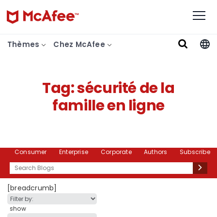
Thèmes
Chez McAfee
Tag:
sécurité de la
famille en ligne
Consumer
Enterprise
Corporate
Authors
Subscribe
Search
[breadcrumb]
show