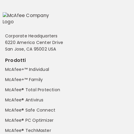
Corporate Headquarters
6220 America Center Drive
San Jose, CA 95002 USA
Prodotti
McAfee+™ Individual
McAfee+™ Family
McAfee® Total Protection
McAfee® Antivirus
McAfee® Safe Connect
McAfee® PC Optimizer
McAfee® TechMaster