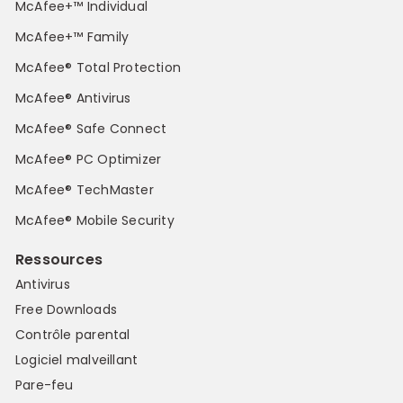
McAfee+™ Individual
McAfee+™ Family
McAfee® Total Protection
McAfee® Antivirus
McAfee® Safe Connect
McAfee® PC Optimizer
McAfee® TechMaster
McAfee® Mobile Security
Ressources
Antivirus
Free Downloads
Contrôle parental
Logiciel malveillant
Pare-feu