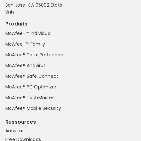
San Jose, CA 95002 États-
Unis
Produits
McAfee+™ Individual
McAfee+™ Family
McAfee® Total Protection
McAfee® Antivirus
McAfee® Safe Connect
McAfee® PC Optimizer
McAfee® TechMaster
McAfee® Mobile Security
Ressources
Antivirus
Free Downloads