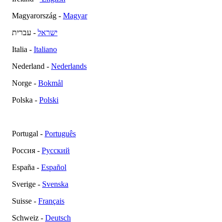
Magyarország -
Magyar
ישראל
- עברית
Italia -
Italiano
Nederland -
Nederlands
Norge -
Bokmål
Polska -
Polski
Portugal -
Português
Россия -
Русский
España -
Español
Sverige -
Svenska
Suisse -
Français
Schweiz -
Deutsch