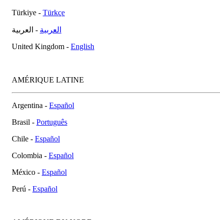
Türkiye -
Türkçe
العربية
- العربية
United Kingdom -
English
AMÉRIQUE LATINE
Argentina -
Español
Brasil -
Português
Chile -
Español
Colombia -
Español
México -
Español
Perú -
Español